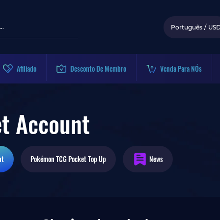
Português
/
US
Afiliado
Desconto De Membro
Venda Para NÓs
t Account
nt
Pokémon TCG Pocket
Top Up
News