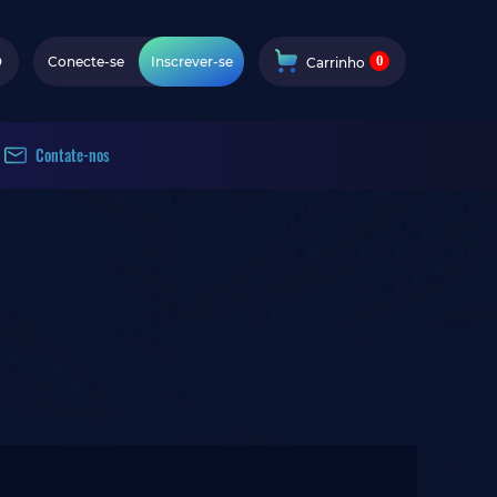
0
D
Conecte-se
Inscrever-se
Carrinho
Contate-nos