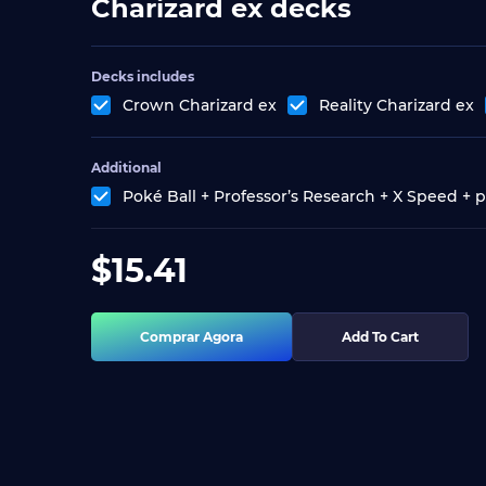
Charizard ex decks
Decks includes
Crown Charizard ex
Reality Charizard ex
Additional
Poké Ball + Professor’s Research + X Speed + 
$
15.41
Comprar Agora
Add To Cart