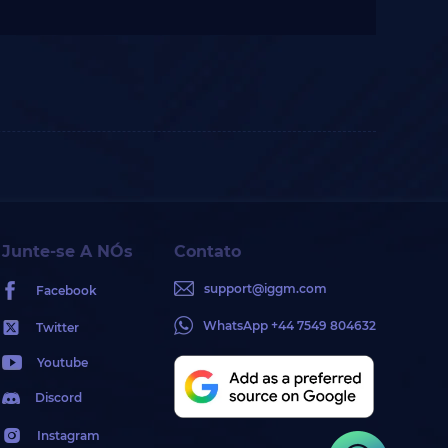
Junte-se A NÓs
Contato
support@iggm.com
Facebook
WhatsApp +44 7549 804632
Twitter
Youtube
Discord
Instagram