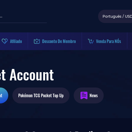
Português
/
US
Afiliado
Desconto De Membro
Venda Para NÓs
t Account
nt
Pokémon TCG Pocket
Top Up
News