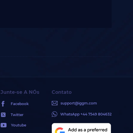
Junte-se A NÓs
Contato
support@iggm.com
Facebook
WhatsApp +44 7549 804632
Twitter
Youtube