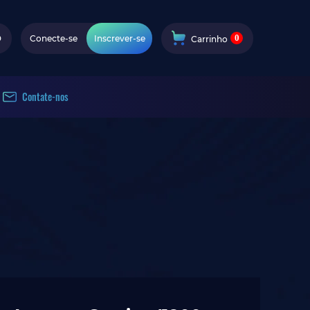
0
D
Conecte-se
Inscrever-se
Carrinho
Contate-nos