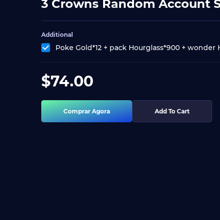
3 Crowns Random Account Se
Additional
Poke Gold*12 + pack Hourglass*900 + wonder 
$
74.00
Comprar Agora
Add To Cart