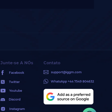
Junte-se A NÓs
Contato
support@iggm.com
Facebook
WhatsApp +44 7549 804632
Twitter
Youtube
Discord
Instagram