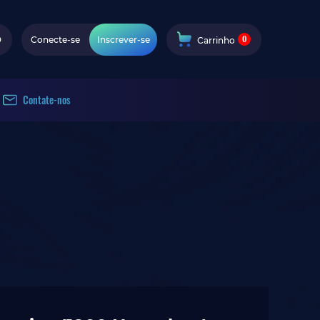
0
D
Conecte-se
Inscrever-se
Carrinho
Contate-nos