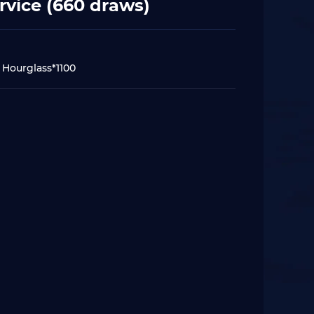
vice (660 draws)
 Hourglass*1100