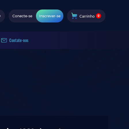
0
D
Conecte-se
Inscrever-se
Carrinho
Contate-nos