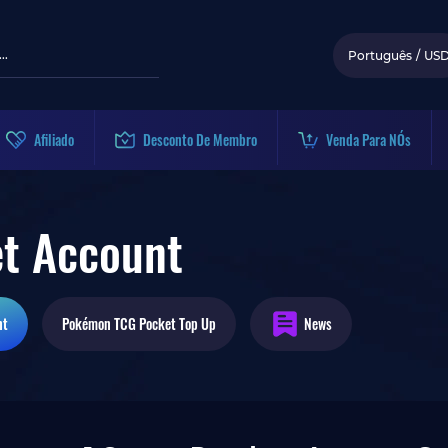
Português
/
US
Afiliado
Desconto De Membro
Venda Para NÓs
t Account
nt
Pokémon TCG Pocket
Top Up
News