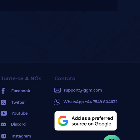
Junte-se A NÓs
Contato
support@iggm.com
Facebook
WhatsApp +44 7549 804632
Twitter
Youtube
Discord
Instagram