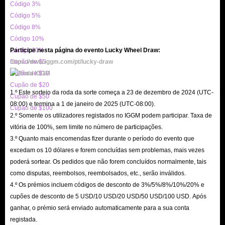
Código 3%
Código 5%
Código 8%
Código 10%
Código 20%
Participe nesta página do evento Lucky Wheel Draw:
Cupão de $5
https://www.iggm.com/pt/lucky-draw
Cupão de $10
Cupão de $20
1.º Este sorteio da roda da sorte começa a 23 de dezembro de 2024 (UTC-
Cupão de $50
08:00) e termina a 1 de janeiro de 2025 (UTC-08:00).
Cupão de $100
2.º Somente os utilizadores registados no IGGM podem participar. Taxa de
vitória de 100%, sem limite no número de participações.
3.º Quanto mais encomendas fizer durante o período do evento que
excedam os 10 dólares e forem concluídas sem problemas, mais vezes
poderá sortear. Os pedidos que não forem concluídos normalmente, tais
como disputas, reembolsos, reembolsados, etc., serão inválidos.
4.º Os prémios incluem códigos de desconto de 3%/5%/8%/10%/20% e
cupões de desconto de 5 USD/10 USD/20 USD/50 USD/100 USD. Após
ganhar, o prémio será enviado automaticamente para a sua conta
registada.