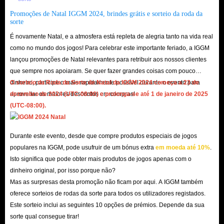
Promoções de Natal IGGM 2024, brindes grátis e sorteio da roda da
sorte
É novamente Natal, e a atmosfera está repleta de alegria tanto na vida real
como no mundo dos jogos! Para celebrar este importante feriado, a IGGM
lançou promoções de Natal relevantes para retribuir aos nossos clientes
que sempre nos apoiaram. Se quer fazer grandes coisas com pouco
dinheiro, participe o mais rapidamente possível durante o evento para
O sorteio da Roda da Sorte de Natal da IGGM 2024 começa a 23 de
aproveitar os maiores descontos em compras!
dezembro de 2024 (UTC-08:00) e prolonga-se até 1 de janeiro de 2025
(UTC-08:00).
Durante este evento, desde que compre produtos especiais de jogos
populares na IGGM, pode usufruir de um bónus extra
em moeda até 10%
.
Isto significa que pode obter mais produtos de jogos apenas com o
dinheiro original, por isso porque não?
Mas as surpresas desta promoção não ficam por aqui. A IGGM também
oferece sorteios de rodas da sorte para todos os utilizadores registados.
Este sorteio inclui as seguintes 10 opções de prémios. Depende da sua
sorte qual consegue tirar!