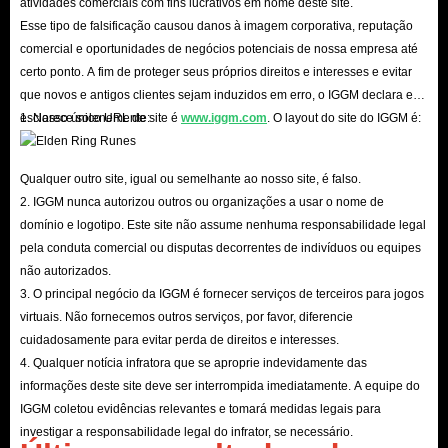
atividades comerciais com fins lucrativos em nome deste site.
Esse tipo de falsificação causou danos à imagem corporativa, reputação
comercial e oportunidades de negócios potenciais de nossa empresa até
certo ponto. A fim de proteger seus próprios direitos e interesses e evitar
que novos e antigos clientes sejam induzidos em erro, o IGGM declara e
esclarece solenemente:
1. Nosso único URL de site é
www.iggm.com
. O layout do site do IGGM é:
Qualquer outro site, igual ou semelhante ao nosso site, é falso.
2. IGGM nunca autorizou outros ou organizações a usar o nome de
domínio e logotipo. Este site não assume nenhuma responsabilidade legal
pela conduta comercial ou disputas decorrentes de indivíduos ou equipes
não autorizados.
3. O principal negócio da IGGM é fornecer serviços de terceiros para jogos
virtuais. Não fornecemos outros serviços, por favor, diferencie
cuidadosamente para evitar perda de direitos e interesses.
4. Qualquer notícia infratora que se aproprie indevidamente das
informações deste site deve ser interrompida imediatamente. A equipe do
IGGM coletou evidências relevantes e tomará medidas legais para
investigar a responsabilidade legal do infrator, se necessário.