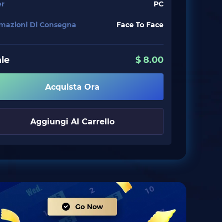
er
PC
rmazioni Di Consegna
Face To Face
le
$
8.00
Acquista Ora
Aggiungi Al Carrello