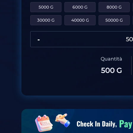
5000 G
6000 G
8000 G
30000 G
40000 G
50000 G
-
Quantità
500 G