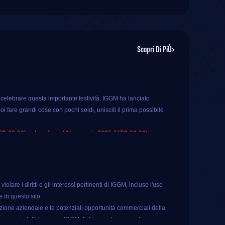
Scopri Di PiÙ>
r celebrare questa importante festività, IGGM ha lanciato
 fare grandi cose con pochi soldi, unisciti il ​​prima possibile
TC-08:00) e dura fino al 1° gennaio 2025 (UTC-08:00).
onus extra
sulla valuta fino al 10%
. Ciò significa che puoi
fortuna per tutti gli utenti registrati, basta toccare la ruota e
are i diritti e gli interessi pertinenti di IGGM, incluso l'uso
de le seguenti 10 opzioni premio. Dipende dalla tua fortuna
 di questo sito.
zione aziendale e le potenziali opportunità commerciali della
ti vengano indotti in errore, IGGM dichiara solennemente e