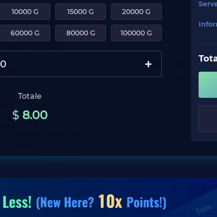
Serv
10000 G
15000 G
20000 G
Info
60000 G
80000 G
100000 G
Tota
+
Totale
$
8.00