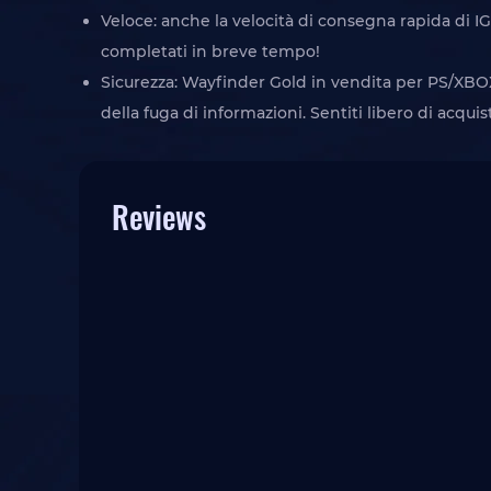
Veloce: anche la velocità di consegna rapida di IG
completati in breve tempo!
Sicurezza: Wayfinder Gold in vendita per PS/XBOX
della fuga di informazioni. Sentiti libero di acqui
Reviews