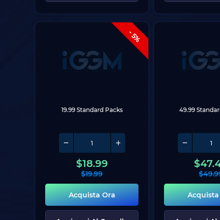
- 5%
19.99 Standard Packs
49.99 Standa
$
18.99
$
47.
$
19.99
$
49.9
Acquista Ora
Acquista