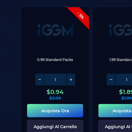
- 5%
0.99 Standard Packs
1.99 Standar
$
0.94
$
1.8
$
0.99
$
1.99
Acquista Ora
Acquista
Aggiungi Al Carrello
Aggiungi Al 