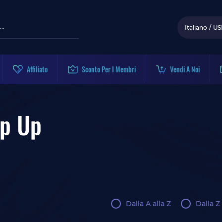
Italiano
/
US
Affiliato
Sconto Per I Membri
Vendi A Noi
op Up
Dalla A alla Z
Dalla Z 