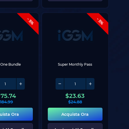
- 5%
- 5%
n-One Bundle
Super Monthly Pass
175.74
$
23.63
$
184.99
$
24.88
uista Ora
Acquista Ora