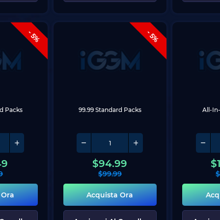
- 5%
- 5%
rd Packs
99.99 Standard Packs
All-I
49
$
94.99
$
9
$
99.99
 Ora
Acquista Ora
Acq