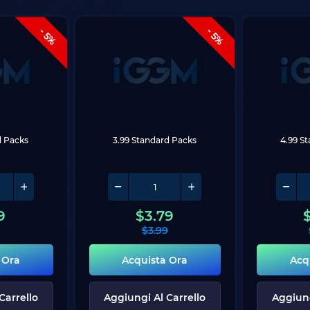
- 5%
- 5%
d Packs
3.99 Standard Packs
4.99 S
9
$
3.79
$
3.99
 Ora
Acquista Ora
Acq
Carrello
Aggiungi Al Carrello
Aggiung