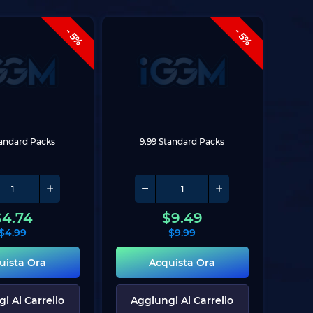
- 5%
- 5%
tandard Packs
9.99 Standard Packs
$
4.74
$
9.49
$
4.99
$
9.99
uista Ora
Acquista Ora
i Al Carrello
Aggiungi Al Carrello