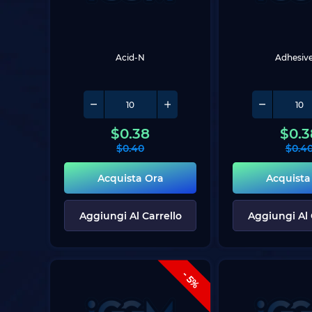
Acid-N
Adhesiv
$
0.38
$
0.3
$
0.40
$
0.4
Acquista Ora
Acquista
Aggiungi Al Carrello
Aggiungi Al 
- 5%