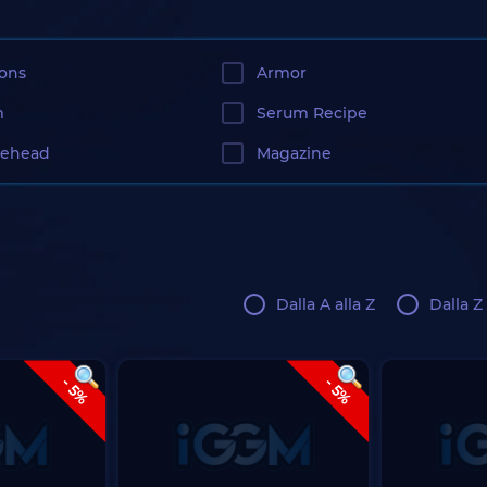
ons
Armor
m
Serum Recipe
lehead
Magazine
Dalla A alla Z
Dalla Z 
- 5%
- 5%