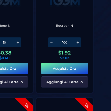
Bone-N
Bourbon-N
$
0.38
$
1.92
$
0.40
$
2.02
uista Ora
Acquista Ora
i Al Carrello
Aggiungi Al Carrello
- 5%
- 5%