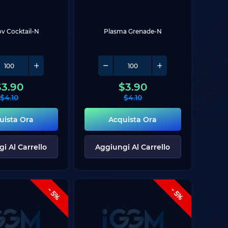
v Cocktail-N
Plasma Grenade-N
$
3.90
$
3.90
$
4.10
$
4.10
uista Ora
Acquista Ora
i Al Carrello
Aggiungi Al Carrello
- 5%
- 5%