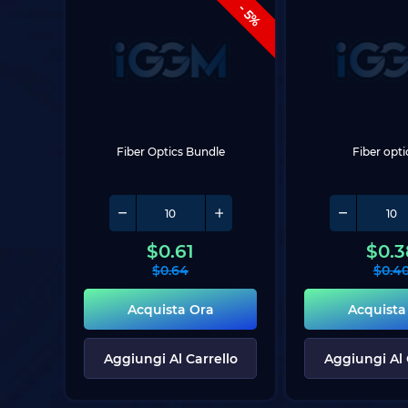
- 5%
Fiber Optics Bundle
Fiber opt
$
0.61
$
0.3
$
0.64
$
0.4
Acquista Ora
Acquista
Aggiungi Al Carrello
Aggiungi Al 