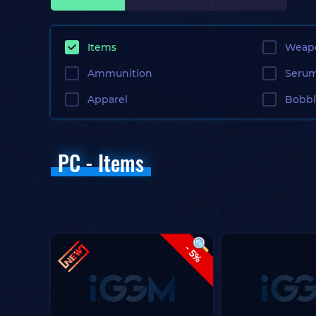
Items
Weap
Ammunition
Seru
Apparel
Bobb
PC - Items
- 5%