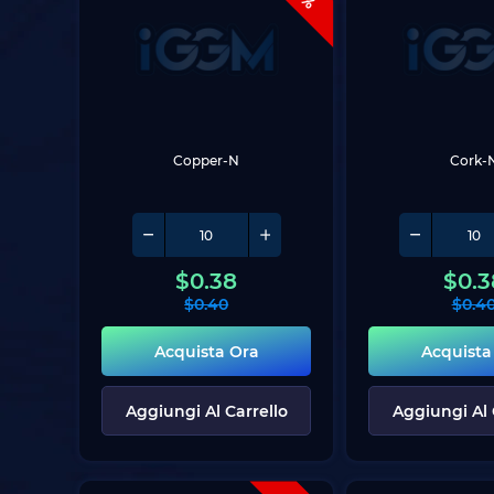
Copper-N
Cork-
$
0.38
$
0.3
$
0.40
$
0.4
Acquista Ora
Acquista
Aggiungi Al Carrello
Aggiungi Al 