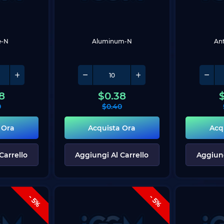
e-N
Aluminum-N
Ant
8
$
0.38
0
$
0.40
 Ora
Acquista Ora
Acq
Carrello
Aggiungi Al Carrello
Aggiung
- 5%
- 5%