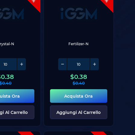
rystal-N
Fertilizer-N
$
0.38
$
0.38
$
0.40
$
0.40
uista Ora
Acquista Ora
i Al Carrello
Aggiungi Al Carrello