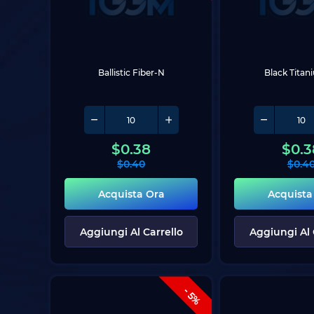
Ballistic Fiber-N
Black Tita
$
0.38
$
0.3
$
0.40
$
0.4
Acquista Ora
Acquista
Aggiungi Al Carrello
Aggiungi Al 
- 5%