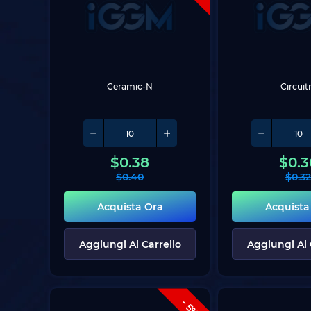
Ceramic-N
Circuit
$
0.38
$
0.3
$
0.40
$
0.3
Acquista Ora
Acquista
Aggiungi Al Carrello
Aggiungi Al 
- 5%