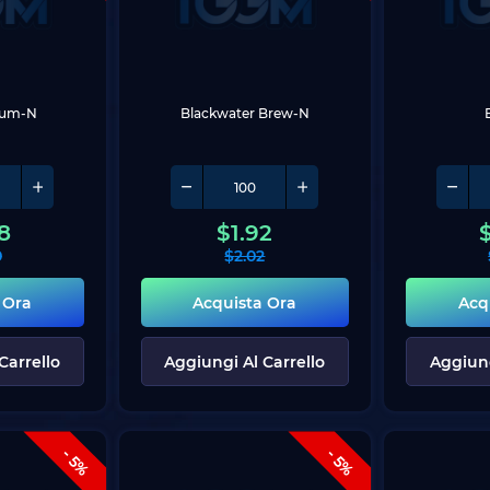
nium-N
Blackwater Brew-N
8
$
1.92
0
$
2.02
 Ora
Acquista Ora
Acq
Carrello
Aggiungi Al Carrello
Aggiung
- 5%
- 5%