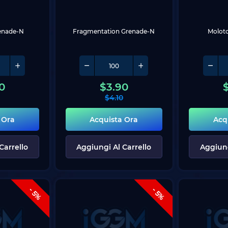
enade-N
Fragmentation Grenade-N
Moloto
0
$
3.90
$
4.10
 Ora
Acquista Ora
Acq
Carrello
Aggiungi Al Carrello
Aggiung
- 5%
- 5%