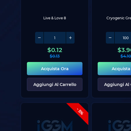
Live & Love 8
Cryogenic Gr
$
0.12
$
3.9
$
0.13
$
4.10
Acquista Ora
Acquista
Aggiungi Al Carrello
Aggiungi Al 
- 5%