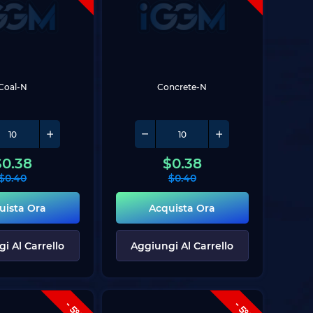
Coal-N
Concrete-N
$
0.38
$
0.38
$
0.40
$
0.40
uista Ora
Acquista Ora
i Al Carrello
Aggiungi Al Carrello
- 5%
- 5%