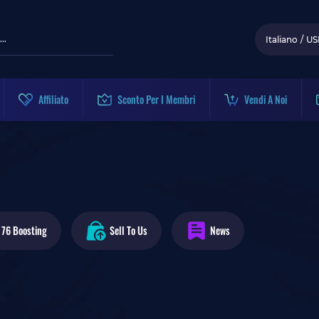
Italiano
/
US
Affiliato
Sconto Per I Membri
Vendi A Noi
 76
Boosting
Sell To Us
News