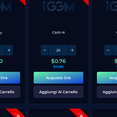
ry
Cloth-N
0
$
0.76
2
$
0.80
 Ora
Acquista Ora
Acq
Carrello
Aggiungi Al Carrello
Aggiung
- 5%
- 5%