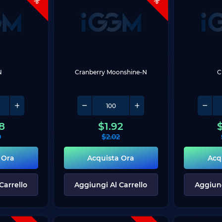
N
Cranberry Moonshine-N
C
8
$
1.92
0
$
2.02
 Ora
Acquista Ora
Acq
Carrello
Aggiungi Al Carrello
Aggiung