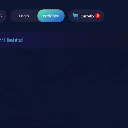
0
D
Login
Iscrizione
Carrello
Contattaci