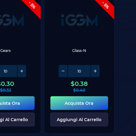
- 5%
- 5%
Gears
Glass-N
$
0.30
$
0.38
$
0.32
$
0.40
uista Ora
Acquista Ora
i Al Carrello
Aggiungi Al Carrello