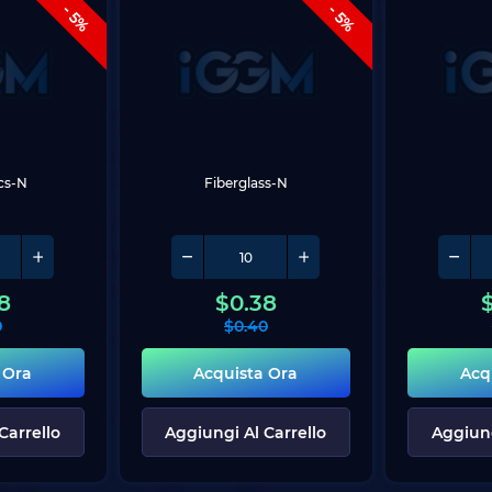
- 5%
- 5%
ics-N
Fiberglass-N
8
$
0.38
0
$
0.40
 Ora
Acquista Ora
Acq
Carrello
Aggiungi Al Carrello
Aggiung