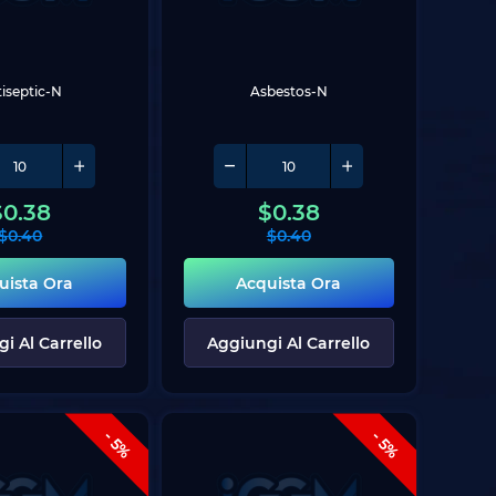
iseptic-N
Asbestos-N
$
0.38
$
0.38
$
0.40
$
0.40
uista Ora
Acquista Ora
i Al Carrello
Aggiungi Al Carrello
- 5%
- 5%