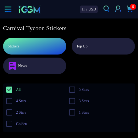
0
IT
/
USD
Carnival Tycoon Stickers
Stickers
Top Up
News
All
5 Stars
4 Stars
3 Stars
2 Stars
1 Stars
Golden