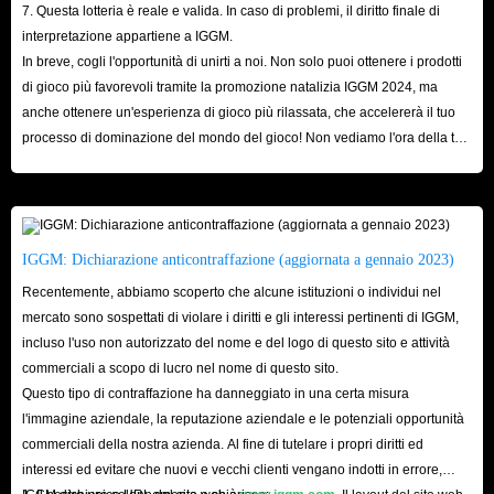
collezione più velocemente, aggiungendo un elemento sociale al gioco.
7. Questa lotteria è reale e valida. In caso di problemi, il diritto finale di
interpretazione appartiene a IGGM.
Acquista le carte Carnival Tycoon da IGGM.com -
In breve, cogli l'opportunità di unirti a noi. Non solo puoi ottenere i prodotti
di gioco più favorevoli tramite la promozione natalizia IGGM 2024, ma
Il modo più efficace
anche ottenere un'esperienza di gioco più rilassata, che accelererà il tuo
processo di dominazione del mondo del gioco! Non vediamo l'ora della tua
Se non riesci a completare il tuo album stagionale a causa della mancanza
visita qui!
di carte speciali, puoi scegliere di acquistare gli adesivi Carnival Tycoon
corrispondenti direttamente da una piattaforma di trading sicura.
IGGM.com ha una varietà delle carte Carnival Tycoon più economiche in
IGGM: Dichiarazione anticontraffazione (aggiornata a gennaio 2023)
vendita, inclusi gli adesivi dorati che possono essere scambiati durante
Recentemente, abbiamo scoperto che alcune istituzioni o individui nel
l'evento dorato a tempo limitato. Se diventi membro del nostro
mercato sono sospettati di violare i diritti e gli interessi pertinenti di IGGM,
IGGM.com, potrai anche usufruire di uno sconto fino al 5% sugli adesivi,
incluso l'uso non autorizzato del nome e del logo di questo sito e attività
con un rapporto qualità-prezzo garantito!
commerciali a scopo di lucro nel nome di questo sito.
Di solito, riceverai le carte acquistate in poco tempo dopo aver completato
Questo tipo di contraffazione ha danneggiato in una certa misura
l'immagine aziendale, la reputazione aziendale e le potenziali opportunità
il pagamento. Poiché IGGM.com ha un fornitore di adesivi Carnival
commerciali della nostra azienda. Al fine di tutelare i propri diritti ed
Tycoon sicuro e legale per garantire che tu possa sempre acquistare le carte
interessi ed evitare che nuovi e vecchi clienti vengano indotti in errore,
di cui hai bisogno sul nostro sito web. Quando inizi a pagare l'ordine, il