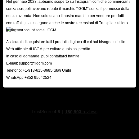
Nel gennaio 2023, abbiamo scoperto su Instagram.com che commercianti
senza scrupoli avevano rubato il marchio "IGGM" senza il permesso della
Passaggi per ottenere adesivi Carnival Tycoon su
nostra azienda. Non solo usano il nostro marchio per vendere prodotti
IGGM.com
contraffatti, ma collegano anche le nostre recensioni di Trustpilot sul loro
instagram.
Seleziona le carte di cui hai bisogno e fai clic su Aggiungi al carrello.
Assicurati di acquistare tutti i prodotti di gioco di cui hai bisogno sul sito
Dopo aver ordinato tutti gli adesivi di cui hai bisogno, fai clic su
Web ufficiale di IGGM per evitare qualsiasi perdita.
Checkout.
In caso di domande, puoi contattarci tramite:
Compila le informazioni utente e di consegna pertinenti come richiesto.
E-mail:
support@iggm.com
Telefono: +1-918-615-8685(Stati Uniti)
Seleziona il tuo metodo di pagamento preferito e fai clic su Paga ora.
WhatsApp +852 95642524