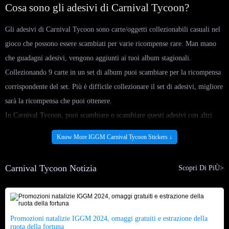
Cosa sono gli adesivi di Carnival Tycoon?
Gli adesivi di Carnival Tycoon sono carte/oggetti collezionabili casuali nel
gioco che possono essere scambiati per varie ricompense rare. Man mano
che guadagni adesivi, vengono aggiunti ai tuoi album stagionali.
Collezionando 9 carte in un set di album puoi scambiare per la ricompensa
corrispondente del set. Più è difficile collezionare il set di adesivi, migliore
sarà la ricompensa che puoi ottenere.
In Carnival Tycoon, puoi scambiare o scambiare questi adesivi con altri
giocatori. Le carte Carnival Tycoon variano in rarità, rappresentate da
Know More IGGM Carnival Tycoon Stickers ↓
stelle, con più stelle, maggiore è la rarità. Gli adesivi dorati possono essere
scambiati solo durante eventi dorati a tempo limitato.
Carnival Tycoon Notizia
Scopri Di PiÙ>
Cosa fai quando collezioni le carte Carnival
Tycoon?
Promozioni natalizie IGGM 2024, omaggi gratuiti e estrazione della
Completa gli album: collezionare adesivi riempie gli album stagionali il
ruota della fortuna