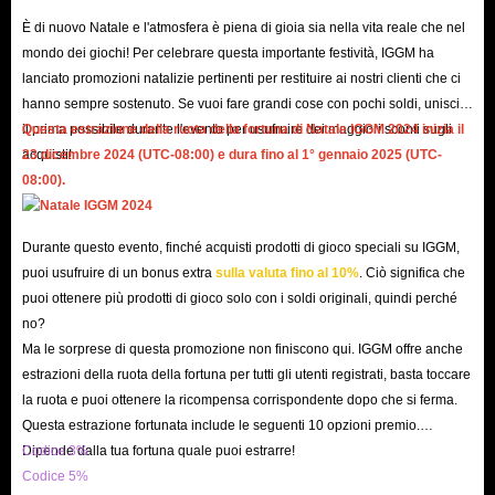
più rapidamente possibile e completare i set di album sblocca
È di nuovo Natale e l'atmosfera è piena di gioia sia nella vita reale che nel
ricompense preziose per aiutarti a espandere e migliorare il tuo parco a
mondo dei giochi! Per celebrare questa importante festività, IGGM ha
lanciato promozioni natalizie pertinenti per restituire ai nostri clienti che ci
tema.
hanno sempre sostenuto. Se vuoi fare grandi cose con pochi soldi, unisciti
Scambia adesivi: puoi anche scambiare le tue carte con altri giocatori,
il ​​prima possibile durante l'evento per usufruire dei maggiori sconti sugli
Questa estrazione della ruota della fortuna di Natale IGGM 2024 inizia il
rendendo più facile ottenere le carte Carnival Tycoon di cui hai bisogno
acquisti!
23 dicembre 2024 (UTC-08:00) e dura fino al 1° gennaio 2025 (UTC-
mentre interagisci con la community di gioco.
08:00).
Raccogliendo e utilizzando strategicamente gli adesivi, puoi massimizzare i
tuoi progressi in Carnival Tycoon.
Durante questo evento, finché acquisti prodotti di gioco speciali su IGGM,
puoi usufruire di un bonus extra
sulla valuta fino al 10%
. Ciò significa che
Diversi modi per ottenere adesivi in ​​Carnival
puoi ottenere più prodotti di gioco solo con i soldi originali, quindi perché
Tycoon
no?
Ma le sorprese di questa promozione non finiscono qui. IGGM offre anche
In Carnival Tycoon, ci sono diversi modi per ottenere adesivi per aiutarti a
estrazioni della ruota della fortuna per tutti gli utenti registrati, basta toccare
la ruota e puoi ottenere la ricompensa corrispondente dopo che si ferma.
completare la tua collezione di album stagionali il più rapidamente
Questa estrazione fortunata include le seguenti 10 opzioni premio.
possibile:
Dipende dalla tua fortuna quale puoi estrarre!
Codice 3%
Giocare al gioco ogni giorno: accedere al gioco ogni giorno può darti
Codice 5%