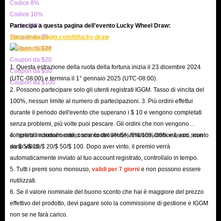
ricompense, tra cui carte di diversi livelli. Ecco come gli sviluppatori
Codice 8%
Codice 10%
incoraggiano i giocatori a continuare a giocare e ad accelerare i loro
Codice 20%
Partecipa a questa pagina dell'evento Lucky Wheel Draw:
progressi nella raccolta di adesivi.
Coupon da $5
https://www.iggm.com/it/lucky-draw
Partecipazione agli eventi: partecipazione tempestiva a una serie di
Coupon da $10
eventi speciali in Carnival Tycoon. Questi eventi spesso offrono adesivi
Coupon da $20
1. Questa estrazione della ruota della fortuna inizia il 23 dicembre 2024
esclusivi come ricompensa per la partecipazione a varie attività o per il
Coupon da $50
(UTC-08:00) e termina il 1° gennaio 2025 (UTC-08:00).
Coupon da $100
raggiungimento di obiettivi specifici.
2. Possono partecipare solo gli utenti registrati IGGM. Tasso di vincita del
Completamento delle sfide: molte delle sfide all'interno del gioco
100%, nessun limite al numero di partecipazioni. 3. Più ordini effettui
premiano i giocatori con delle carte una volta completate, offrendoti un
durante il periodo dell'evento che superano i $ 10 e vengono completati
senza problemi, più volte puoi pescare. Gli ordini che non vengono
modo semplice per completare la tua collezione.
completati normalmente, come controversie, rimborsi, rimborsi, ecc., non
4. I premi includono codici sconto del 3%/5%/8%/10%/20% e buoni sconto
Scatole premio: una serie di scatole premio vengono spesso lasciate in
sono validi.
da $ 5/$ 10/$ 20/$ 50/$ 100. Dopo aver vinto, il premio verrà
Carnival Tycoon a causa di vari eventi. Queste scatole contengono una
automaticamente inviato al tuo account registrato, controllalo in tempo.
varietà di adesivi, consentendoti di espandere la tua collezione ogni
5. Tutti i premi sono monouso,
validi per 7 giorni
e non possono essere
riutilizzati.
volta che apri una scatola.
6. Se il valore nominale del buono sconto che hai è maggiore del prezzo
Scambio con gli amici: i giocatori possono anche scambiare le loro
effettivo del prodotto, devi pagare solo la commissione di gestione e IGGM
carte Carnival Tycoon duplicate con altri per completare la loro
non se ne farà carico.