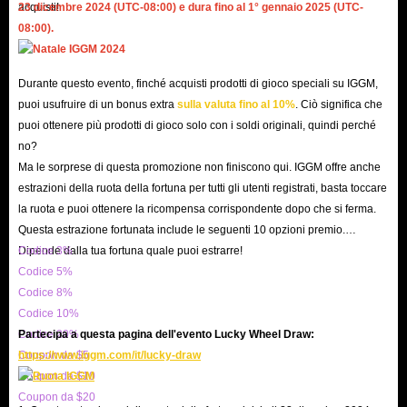
acquisti!
23 dicembre 2024 (UTC-08:00) e dura fino al 1° gennaio 2025 (UTC-
08:00).
Durante questo evento, finché acquisti prodotti di gioco speciali su IGGM,
puoi usufruire di un bonus extra
sulla valuta fino al 10%
. Ciò significa che
puoi ottenere più prodotti di gioco solo con i soldi originali, quindi perché
no?
Ma le sorprese di questa promozione non finiscono qui. IGGM offre anche
estrazioni della ruota della fortuna per tutti gli utenti registrati, basta toccare
la ruota e puoi ottenere la ricompensa corrispondente dopo che si ferma.
Questa estrazione fortunata include le seguenti 10 opzioni premio.
Dipende dalla tua fortuna quale puoi estrarre!
Codice 3%
Codice 5%
Codice 8%
Codice 10%
Codice 20%
Partecipa a questa pagina dell'evento Lucky Wheel Draw:
Coupon da $5
https://www.iggm.com/it/lucky-draw
Coupon da $10
Coupon da $20