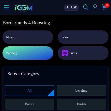
0
IT
/
USD
Borderlands 4 Boosting
Money
Items
Boosting
News
Select Category
All
Leveling
Bosses
Builds