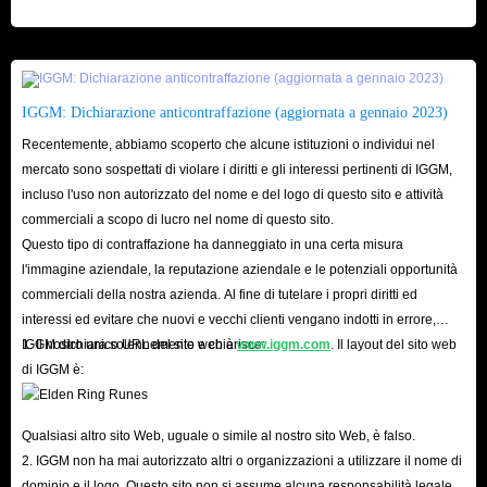
visita qui!
IGGM: Dichiarazione anticontraffazione (aggiornata a gennaio 2023)
Recentemente, abbiamo scoperto che alcune istituzioni o individui nel
mercato sono sospettati di violare i diritti e gli interessi pertinenti di IGGM,
incluso l'uso non autorizzato del nome e del logo di questo sito e attività
commerciali a scopo di lucro nel nome di questo sito.
Questo tipo di contraffazione ha danneggiato in una certa misura
l'immagine aziendale, la reputazione aziendale e le potenziali opportunità
commerciali della nostra azienda. Al fine di tutelare i propri diritti ed
interessi ed evitare che nuovi e vecchi clienti vengano indotti in errore,
IGGM dichiara solennemente e chiarisce:
1. Il nostro unico URL del sito web è
www.iggm.com
. Il layout del sito web
di IGGM è:
Qualsiasi altro sito Web, uguale o simile al nostro sito Web, è falso.
2. IGGM non ha mai autorizzato altri o organizzazioni a utilizzare il nome di
dominio e il logo. Questo sito non si assume alcuna responsabilità legale