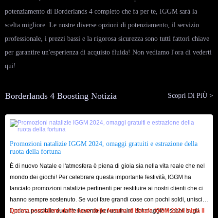
potenziamento di Borderlands 4 completo che fa per te, IGGM sarà la
scelta migliore. Le nostre diverse opzioni di potenziamento, il servizio
professionale, i prezzi bassi e la rigorosa sicurezza sono tutti fattori chiave
per garantire un'esperienza di acquisto fluida! Non vediamo l'ora di vederti
qui!
Borderlands 4 Boosting Notizia
Scopri Di PiÙ >
Promozioni natalizie IGGM 2024, omaggi gratuiti e estrazione della
ruota della fortuna
È di nuovo Natale e l'atmosfera è piena di gioia sia nella vita reale che nel
mondo dei giochi! Per celebrare questa importante festività, IGGM ha
lanciato promozioni natalizie pertinenti per restituire ai nostri clienti che ci
hanno sempre sostenuto. Se vuoi fare grandi cose con pochi soldi, unisciti
il ​​prima possibile durante l'evento per usufruire dei maggiori sconti sugli
Questa estrazione della ruota della fortuna di Natale IGGM 2024 inizia il