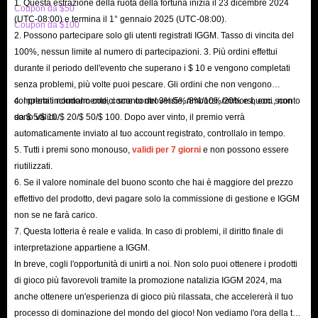
1. Questa estrazione della ruota della fortuna inizia il 23 dicembre 2024
Coupon da $50
(UTC-08:00) e termina il 1° gennaio 2025 (UTC-08:00).
Coupon da $100
2. Possono partecipare solo gli utenti registrati IGGM. Tasso di vincita del
100%, nessun limite al numero di partecipazioni. 3. Più ordini effettui
durante il periodo dell'evento che superano i $ 10 e vengono completati
senza problemi, più volte puoi pescare. Gli ordini che non vengono
completati normalmente, come controversie, rimborsi, rimborsi, ecc., non
4. I premi includono codici sconto del 3%/5%/8%/10%/20% e buoni sconto
sono validi.
da $ 5/$ 10/$ 20/$ 50/$ 100. Dopo aver vinto, il premio verrà
automaticamente inviato al tuo account registrato, controllalo in tempo.
5. Tutti i premi sono monouso,
validi per 7 giorni
e non possono essere
riutilizzati.
6. Se il valore nominale del buono sconto che hai è maggiore del prezzo
effettivo del prodotto, devi pagare solo la commissione di gestione e IGGM
non se ne farà carico.
7. Questa lotteria è reale e valida. In caso di problemi, il diritto finale di
interpretazione appartiene a IGGM.
In breve, cogli l'opportunità di unirti a noi. Non solo puoi ottenere i prodotti
di gioco più favorevoli tramite la promozione natalizia IGGM 2024, ma
anche ottenere un'esperienza di gioco più rilassata, che accelererà il tuo
processo di dominazione del mondo del gioco! Non vediamo l'ora della tua