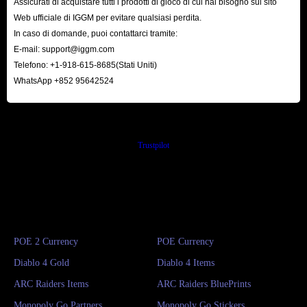
Assicurati di acquistare tutti i prodotti di gioco di cui hai bisogno sul sito
Web ufficiale di IGGM per evitare qualsiasi perdita.
In caso di domande, puoi contattarci tramite:
E-mail:
support@iggm.com
Telefono: +1-918-615-8685(Stati Uniti)
WhatsApp +852 95642524
Trustpilot
POE 2 Currency
POE Currency
Diablo 4 Gold
Diablo 4 Items
ARC Raiders Items
ARC Raiders BluePrints
Monopoly Go Partners
Monopoly Go Stickers