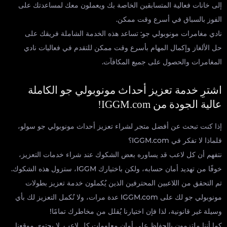
إلى خانات فعالية المتسابقين الخاصة بك ويعملون معك لمساعدتك على
الفوز بالسباق في أسرع وقت ممكن.
نادي مغامرات مونوبولي جو: تساعد هذه الخدمة الشاملة فريقك على
حل الألغاز وإكمال المهام بأسرع وقت ممكن للتقدم في فعاليات نادي
المغامرات والحصول على جميع المكافآت.
اشترِ خدمة تعزيز أحداث مونوبولي جو الكاملة
عالية الجودة من IGGM.com!
إذا كنت تبحث عن أفضل متجر لشراء تعزيز أحداث مونوبولي جو سولو،
فلماذا لا تفكر في IGGM.com؟
نتفهم أن كل لاعب قد يساوره بعض الشكوك عند شراء خدمات التعزيز،
خوفًا من تهديد أمان حسابه، ولكن باختيارك IGGM، ستزول هذه الشكوك.
تم التحقق من اللاعبين المحترفين الذين يُكملون خدمة تعزيز بطولات
مونوبولي جو لك على IGGM.com عدة مرات، ولا نُكمل التعزيز لك بأي
وسيلة غير قانونية، لذا فإن اختيارنا يُقلل من مخاطرك تمامًا!
كما أننا ملتزمون بالحفاظ على أمان معلومات كل لاعب. لا يحتوي موقعنا