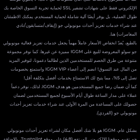
الإلكتروني فقط على شهادات تشفير SSL لحماية تجربة التسوق الخاصة بك
طوال العملية، بل يوفر أيضًا آلية شاملة لحماية المستخدم. يمكنك الاطمئنان
عند شراء خدمات تعزيز أحداث مونوبولي جو (إيقاف/متسابقون/نادي
المغامرات) هنا.
بالطبع، يُعدّ انخفاض الأسعار عاملاً مهماً يجعل خدمات تعزيز فعالية مونوبولي
جو سولو المعروضة للبيع على IGGM مميزة عن غيرها. كما نوفر مجموعة
متنوعة من طرق الخصم للمستخدمين الذين لطالما دعمونا، لتوفير المزيد
من المال عند التسوق! انضم إلى أعضاء IGGM VIP واستمتع بخصومات
تصل إلى 5%، مما يتيح لك الاستمتاع بخدمات أفضل بتكلفة أقل!
كما أن ضمان رضا جميع المستخدمين هو هدف IGGM. لذلك، نوفر دعماً
عملاء على مدار الساعة طوال أيام الأسبوع لجميع المستخدمين لضمان
حصولك على المساعدة من المرة الأولى عند شراء خدمات تعزيز أحداث
مونوبولي جو (الفردي).
بشكل عام، IGGM هو بلا شك أفضل مكان لشراء تعزيز أحداث مونوبولي
جو. تقييم موقعنا الإلكتروني المرتفع (4.8) على موقع Trustpilot، بالإضافة