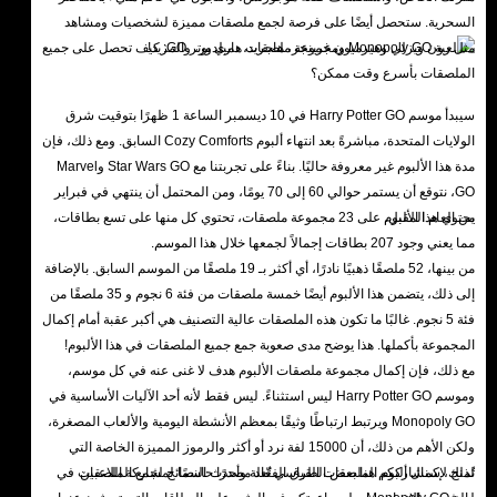
السحرية. ستحصل أيضًا على فرصة لجمع ملصقات مميزة لشخصيات ومشاهد
مثل رون ويزلي وهيرميون غرينجر، هاجريد، دمبلدور، والمزيد!
سيبدأ موسم Harry Potter GO في 10 ديسمبر الساعة 1 ظهرًا بتوقيت شرق
الولايات المتحدة، مباشرةً بعد انتهاء ألبوم Cozy Comforts السابق. ومع ذلك، فإن
مدة هذا الألبوم غير معروفة حاليًا. بناءً على تجربتنا مع Star Wars GO وMarvel
GO، نتوقع أن يستمر حوالي 60 إلى 70 يومًا، ومن المحتمل أن ينتهي في فبراير
من العام المقبل.
يحتوي هذا الألبوم على 23 مجموعة ملصقات، تحتوي كل منها على تسع بطاقات،
مما يعني وجود 207 بطاقات إجمالاً لجمعها خلال هذا الموسم.
من بينها، 52 ملصقًا ذهبيًا نادرًا، أي أكثر بـ 19 ملصقًا من الموسم السابق. بالإضافة
إلى ذلك، يتضمن هذا الألبوم أيضًا خمسة ملصقات من فئة 6 نجوم و 35 ملصقًا من
فئة 5 نجوم. غالبًا ما تكون هذه الملصقات عالية التصنيف هي أكبر عقبة أمام إكمال
المجموعة بأكملها. هذا يوضح مدى صعوبة جمع جميع الملصقات في هذا الألبوم!
مع ذلك، فإن إكمال مجموعة ملصقات الألبوم هدف لا غنى عنه في كل موسم،
وموسم Harry Potter GO ليس استثناءً. ليس فقط لأنه أحد الآليات الأساسية في
Monopoly GO ويرتبط ارتباطًا وثيقًا بمعظم الأنشطة اليومية والألعاب المصغرة،
ولكن الأهم من ذلك، أن 15000 لفة نرد أو أكثر والرموز المميزة الخاصة التي
تُمنح لإكمال ألبوم الملصقات القياسي تُعد مصدرًا حاسمًا لمشاركة اللاعبين
لذلك، سنشارككم هنا بعض الطرق الفعّالة وأحدث النصائح لجمع الملصقات في