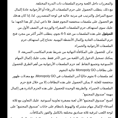
والمعززات داخل اللعبة وحزم الملصقات ذات الندرة المختلفة.
مع ذلك، يتطلب الحصول على حزم الملصقات الزرقاء أو الأرجوانية عادةً إكمال
جميع المراحل والترتيب في مرتبة عالية في لوحة المتصدرين. لذا، إذا كان هدفك
هو الحصول على ملصقات منخفضة النجوم فقط، فلا داعي لبذل كل هذا الجهد؛ ما
عليك سوى استهداف حزم الملصقات الصفراء والوردية في النصف الأول من
المراحل.
للحصول على هذه الملصقات من فئة 5-6 نجوم، يتطلب الأمر أكثر من مجرد فتح
حزم الملصقات العادية وإكمال الأنشطة اليومية. تحتاج إلى استهداف حزم
الملصقات الأرجوانية والحمراء.
تذكر، للحصول على المكافأة النهائية من شريط تقدم المكاسب السريعة، لا
يمكنك تسجيل الدخول إلى اللعبة من حين لآخر فقط. يجب عليك إكمال المهام
الأسبوعية وتجميع النقاط. تُعد حزم الملصقات الأرجوانية من أهم الطرق للحصول
على بطاقات Monopoly GO عالية النجوم.
تُعد ملصقات 6 نجوم حاليًا أندر الملصقات في Monopoly GO، مع معدلات ظهور
منخفضة للغاية. لا يمكن الحصول على هذه البطاقات إلا من خلال فتح حزم
الملصقات الحمراء. والطريقة الوحيدة للحصول على هذه الحزم النادرة هي إكمال
مهمة "صندوق المجتمع".
أصبح "صندوق المجتمع" الآن لعبة مصغرة تعاونية أسبوعية. عليك التعاون مع ثلاثة
أصدقاء لإكمال مهام مشتركة والهبوط بانتظام على خانات "صندوق المجتمع" على
لوحة اللعب لترقية ثلاثة صناديق مختلفة بالكامل والفوز بالمكافآت.