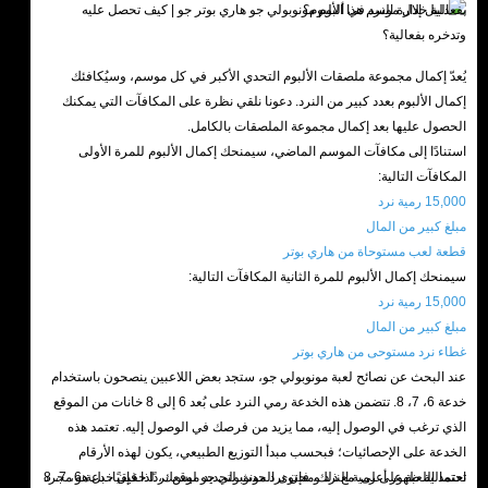
بفعالية خلال موسم هذا الألبوم؟
يُعدّ إكمال مجموعة ملصقات الألبوم التحدي الأكبر في كل موسم، وسيُكافئك
إكمال الألبوم بعدد كبير من النرد. دعونا نلقي نظرة على المكافآت التي يمكنك
الحصول عليها بعد إكمال مجموعة الملصقات بالكامل.
استنادًا إلى مكافآت الموسم الماضي، سيمنحك إكمال الألبوم للمرة الأولى
المكافآت التالية:
15,000 رمية نرد
مبلغ كبير من المال
قطعة لعب مستوحاة من هاري بوتر
سيمنحك إكمال الألبوم للمرة الثانية المكافآت التالية:
15,000 رمية نرد
مبلغ كبير من المال
غطاء نرد مستوحى من هاري بوتر
عند البحث عن نصائح لعبة مونوبولي جو، ستجد بعض اللاعبين ينصحون باستخدام
خدعة 6، 7، 8. تتضمن هذه الخدعة رمي النرد على بُعد 6 إلى 8 خانات من الموقع
الذي ترغب في الوصول إليه، مما يزيد من فرصك في الوصول إليه. تعتمد هذه
الخدعة على الإحصائيات؛ فبحسب مبدأ التوزيع الطبيعي، يكون لهذه الأرقام
احتمالية ظهور أعلى. مع ذلك، فإن نرد مونوبولي جو ليس نردًا حقيقيًا، بل هو مجرد
تعتمد اللعبة على رمية النرد ومحتوى الحدث لتحديد موقعك، لذا فإن خدعة 6، 7، 8