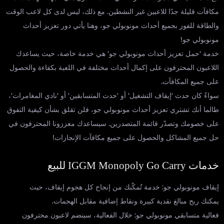
مكافآت قليلة جدًا للاعبين غير النشطين. مع ذلك، ليس لدى كل لاعب الوقت
والطاقة للفوز بجميع أحداث مونوبولي جو، وهنا يأتي دور تعزيز أحداث
مونوبولي جو!
خدمة 'حمل تعزيز أحداث مونوبولي جو' هي خدمة خاصة، حيث يساعدك
اللاعبون المحترفون على إكمال أحداث مختلفة في اللعبة بكفاءة والحصول
على جميع المكافآت.
سواءً كان حدث 'إيقاف التشغيل' أو 'حدث المتسابقين' أو 'نادي المغامرات'،
طالما أنك تشتري تعزيز أحداث مونوبولي جو، فلن تقلق بشأن كيفية التفوق
على خصومك وتصدّر قائمة المتصدرين. سيساعدك معززونا المحترفون في
حل جميع المشاكل والحصول على جميع مكافآت الإنجازات!
خدمات IGGM Monopoly Go Carry للبيع
إيقاف مونوبولي جو: خدمة تُمكّنك من إنجاح كل هجوم إيقاف، حيث
يمكنك ربح مبالغ نقدية كبيرة ونقاط إضافية مقابل الهجمات.
فعالية متسابقي مونوبولي جو: خلال الفعالية، سينضم لاعبون محترفون