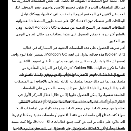
خلال عملية جمع الملصقات الطويلة، قد تحصل على بعض الملصقات المكررة، بما
في ذلك الملصقات النادرة. لا تقلق، فجميع اللاعبين يواجهون نفس الموقف. لذا،
ابحث عن لاعبين في المجتمع لديهم الملصقات التي تحتاجها، ويمكنك تبادل
البطاقات التي تنقصك دون الاعتماد كليًا على نسبة ظهور الملصقات العشوائية.
البطاقات الذهبية هي النسخ الذهبية من ملصقات Monopoly GO العادية، وهي
بالطبع أكثر ندرة. لا يمكن الحصول على هذه البطاقات من خلال التداول اليومي
بين اللاعبين.
أهم طريقة للحصول على هذه الملصقات الذهبية هي المشاركة في فعالية
Golden Blitz! هذه فعالية تداول في لعبة Monopoly GO، تستمر عادةً ليوم واحد،
يُسمح لك خلالها بتبادل ملصقتين ذهبيتين محددتين، بناءً على تصويت اللاعبين.
عادةً ما تكون فعاليات Golden Blitz أكثر تكرارًا في المراحل المتأخرة من
الموسم، لذا يمكنك تجهيز ملصقاتك وإيجاد شركاء موثوقين مسبقًا للتداول.
تسمح الملصقات الجامحة للاعبين باختيار أي ملصق مفقود لإكمال مجموعات
ملصقاتهم، بما في ذلك جميع الملصقات القابلة للتداول، بالإضافة إلى الملصقات
الذهبية النادرة غير القابلة للتداول. مع ذلك، يصعب الحصول على الملصقات
الجامحة نفسها، ولا يمكن الحصول عليها إلا من خلال احتلال المركز الأول في
هناك طريقة أبسط: شراء ملصقات Monopoly GO Harry Potter GO
البطولات أو إكمال فعاليات خاصة مثل فعاليات الشركاء أو فعاليات السباق.
التي
تحتاجها من موقع IGGM. يوفر موقع IGGM مجموعة كاملة من الملصقات للبيع؛
سواء كنت تحتاج إلى ملصقات من فئة 1-6 نجوم أو ملصقات ذهبية، يمكننا توفيرها
لك. علاوة على ذلك، نراقب عن كثب جميع فعاليات Golden Blitz، وإذا كنت تفتقد
ملصقًا معينًا ولكن لا يمكنك العثور على شريك تداول مناسب، فتواصل معنا!
باختصار، نأمل أن تساعدك هذه الطرق في الحصول على الملصقات التي تحتاجها