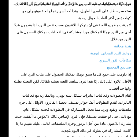
غير فعّالة عمليًا، واحتمالية الحصول على 7 لا تتجاوز 16%. قد تربح أحيانًا، لكنك
مولد أرقام عشوائية، يعتقد العديد من اللاعبين أنه ليس عشوائيًا حقًا بل مُتلاعب به.
ستخسر حظك على المدى الطويل، وهذا أحد أسرار نجاح لعبة مونوبولي جو
كواحدة من أكثر ألعاب الجوال ربحية.
لا يرغب مطورو اللعبة في أن يتركها اللاعبون بسبب نقص النرد، لذا يقدمون عددًا
أدنى من النرد يوميًا لتمكينك من المشاركة في الفعاليات. يمكنك الحصول على
النرد من خلال:
هدية مجانية
روابط النرد المجاني اليومية
مكافآت الفوز السريع
صناديق المجتمع
إذا داومت على جمع كل ما سبق يوميًا، يمكنك الحصول على مئات النرد على
الأقل. علاوة على ذلك، إذا نفد النرد، ستُعيد اللعبة تعبئته تلقائيًا، لكن التعبئة بطيئة
ولها حد أقصى.
تُقام البطولات وفعاليات البانرات بشكل شبه يومي، وبالمقارنة مع فعاليات
البانرات، تُقدم البطولات أيضًا جوائز تصنيف. يحصل الفائزون الأوائل على حزم
ملصقات ونقود ونرد، مما يجعل المشاركة في البطولات مُجدية بشكل عام.
مع ذلك، حتى لو حققت تصنيفًا، فإن النرد الإضافي غالبًا لا يُعوّض ما أنفقته، حيث
يشارك اللاعبون عادةً من أجل الرموز وحزم الملصقات. لذلك، عليك تقييم ما إذا
كانت المشاركة في بطولة في ذلك اليوم مُجدية.