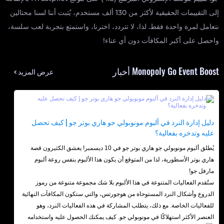
إلى التقييمات الحقيقية لأكثر من 130 ألف مستخدم، يُثبت أننا لسنا محتالين
نتعامل لمرة واحدة فقط. لذا، لا تتردد، اخترنا، واستمتع بتجربة لعب سلسة،
واحصل على أكبر المكافآت دون أي عناء!
Monopoly Go Event Boost أخبار
عرض المزيد >
دليل إدارة النرد في ألبوم مونوبولي جو هاري بوتر جو | كيف تحصل
عليه وتدخره بفعالية؟
يُطلق ألبوم مونوبولي جو هاري بوتر جو في 10 ديسمبر! يعشق الكثيرون قصة
هاري بوتر الأسطورية، لذا من المتوقع أن يكون هذا الألبوم بنفس روعة ألبوم
مارفل جو!
ستُقدم الفعاليات المتنوعة في هذا الألبوم بلا شك مجموعة متنوعة من رموز
الدروع وأشكال النرد المستوحاة من هوجورتس، والتي ستكون المكافآت النهائية
للفعاليات الخاصة. مع ذلك، يتطلب المشاركة في هذه الفعاليات النرد، وهو
العنصر الأكثر استهلاكًا في مونوبولي جو. كيف يمكنك الحصول عليه واستخدامه