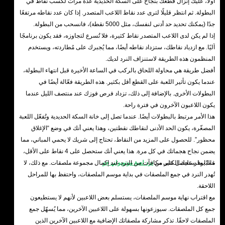
أولًا، عليك إنزال قطعك بنجاح على السكة الحديدية عدة مرات لكسب نقاط في
البطولة. ثم انتظر قليلًا لترى عدد نقاط اللاعب المتصدر. إذا كان عدد نقاطه مرتفعًا
جدًا (يمكنك تحديد حد أدنى لنفسك، مثل 5000 نقطة)، فانسحب من البطولة.
إذا لم يكن لدى اللاعب المتصدر نقاط كثيرة، فلا تُسرع لتجاوزه، فقد يكون برنامجًا
آليًا. مع ازدياد نقاطك، ستزداد نقاطه أيضًا، مما يُجبرك على مُطاردته، ويستخدم
المنظمون هذه الطريقة لاستنزاف النرد لديك.
أفضل طريقة هي محاولة اللحاق بالركب في الساعة الأخيرة قبل انتهاء البطولة،
عندما يكون تأثير اللعبة على القطع أقل بكثير. هذه الطريقة فعّالة أيضًا في
البطولات الأخرى. بالإضافة إلى ذلك، تزداد فرص فوزك عند منتصف الليل عندما
يكون اللاعبون الآخرون في فترة راحة.
هذا الأمر مرتبط بالبطولات أيضًا. عندما تصل إلى خانة السكة الحديدية وتُفعّل اللعبة
المصغّرة، يكون الحد الأدنى لنقاطك نقطتين، وهذا يعني أنك في وضع “الإغلاق
محظور”. للحصول على المزيد من النقاط، تحتاج إلى شريك لا يحمي المباني، مما
يضمن نجاح هجماتك في كل مرة. هذا يعني أنك ستحصل على 4 نقاط على الأقل،
مما يوفر عليك الكثير من
نرد لعبة مونوبولي جو
.
غالبًا ما ستحصل على مكافآت من النرد عند إكمال مجموعة ملصقات. مع ذلك، لا
تُهدر النرد في جمع الملصقات في بداية موسم الملصقات، واحتفظ بها للمراحل
اللاحقة.
مع اقتراب نهاية موسم الملصقات، يستسلم بعض اللاعبين لأنهم لا يستطيعون
جمع كل الملصقات. سيوزعونها بسهولة على اللاعبين الآخرين، مما يُسهّل جمع
الملصقات لاحقًا. تذكر مشاركة ملصقاتك الإضافية مع اللاعبين الآخرين الذين