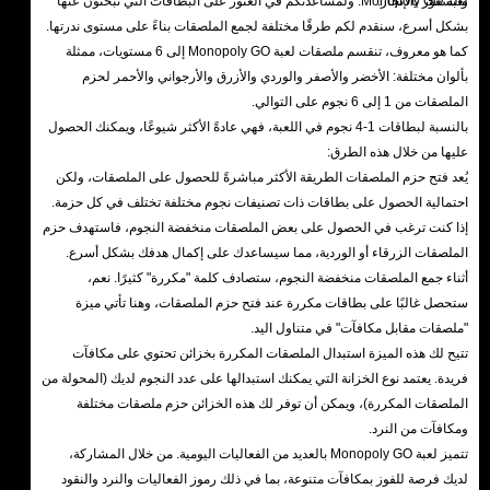
والشعور بالإنجاز.
لعبة Monopoly GO. ولمساعدتكم في العثور على البطاقات التي تبحثون عنها
بشكل أسرع، سنقدم لكم طرقًا مختلفة لجمع الملصقات بناءً على مستوى ندرتها.
كما هو معروف، تنقسم ملصقات لعبة Monopoly GO إلى 6 مستويات، ممثلة
بألوان مختلفة: الأخضر والأصفر والوردي والأزرق والأرجواني والأحمر لحزم
الملصقات من 1 إلى 6 نجوم على التوالي.
بالنسبة لبطاقات 1-4 نجوم في اللعبة، فهي عادةً الأكثر شيوعًا، ويمكنك الحصول
عليها من خلال هذه الطرق:
يُعد فتح حزم الملصقات الطريقة الأكثر مباشرةً للحصول على الملصقات، ولكن
احتمالية الحصول على بطاقات ذات تصنيفات نجوم مختلفة تختلف في كل حزمة.
إذا كنت ترغب في الحصول على بعض الملصقات منخفضة النجوم، فاستهدف حزم
الملصقات الزرقاء أو الوردية، مما سيساعدك على إكمال هدفك بشكل أسرع.
أثناء جمع الملصقات منخفضة النجوم، ستصادف كلمة "مكررة" كثيرًا. نعم،
ستحصل غالبًا على بطاقات مكررة عند فتح حزم الملصقات، وهنا تأتي ميزة
"ملصقات مقابل مكافآت" في متناول اليد.
تتيح لك هذه الميزة استبدال الملصقات المكررة بخزائن تحتوي على مكافآت
فريدة. يعتمد نوع الخزانة التي يمكنك استبدالها على عدد النجوم لديك (المحولة من
الملصقات المكررة)، ويمكن أن توفر لك هذه الخزائن حزم ملصقات مختلفة
ومكافآت من النرد.
تتميز لعبة Monopoly GO بالعديد من الفعاليات اليومية. من خلال المشاركة،
لديك فرصة للفوز بمكافآت متنوعة، بما في ذلك رموز الفعاليات والنرد والنقود