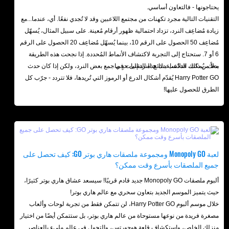
يحتاجونها - فالتعاون أساسي.
التقنيات التالية مجرد تكهنات من مجتمع اللاعبين وقد لا تُجدي نفعًا. أي، عندما...مع
زيادة مُضاعِف النرد، تزداد احتمالية ظهور أرقام مُعينة. على سبيل المثال، يُسهّل
مُضاعِف 50 الحصول على الرقم 10، بينما يُسهّل مُضاعِف 20 الحصول على الرقم
6 أو 7. ستحتاج إلى التجربة لاكتشاف الأنماط المُحددة. إذا نجحت هذه الطريقة
معك، يُمكنك التلاعب بنتائج النرد إلى حدٍ ما.
بدلاً من ذلك، قد تُساعدك هذه التقنيات في جمع بعض النرد، ولكن إذا كان حدث
Harry Potter GO يُقدّم أشكال الدرع أو الرموز التي تُريدها، فلا تتردد - جرّب كل
الطرق للحصول عليها!
لعبة Monopoly GO ومجموعة ملصقات هاري بوتر GO: كيف تحصل على
جميع الملصقات بأسرع وقت ممكن؟
ألبوم ملصقات Monopoly GO جديد قادم قريبًا! سيسعد عشاق هاري بوتر كثيرًا،
حيث يتميز الموسم الجديد بتعاون سحري مع عالم هاري بوتر!
خلال موسم ألبوم Harry Potter GO، لن تتمكن فقط من تجربة لوحات وألعاب
مصغرة فريدة من نوعها مستوحاة من عالم هاري بوتر، بل ستتمكن أيضًا من اختيار
منزلك الخاص، واستكشاف قلعة هوجورتس، والتجول في عالم مليء بالعناصر