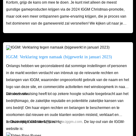
Kortom, grijp de kans om mee te doen. Je kunt niet alleen de meest
gouden munten te verdienen.
gunstige gameproducten krijgen via de 2024 IGGM Christmas-promotie,
Vijanden doden: tijdens het verkennen van de wereld zullen er altijd
maar ook een meer ontspannen game-ervaring krijgen, die je proces van
het domineren van de gamewereld zal versnellen! We kijken uit naar je
veel vijanden om je heen zijn. Ze zijn behoorlijk uitdagend, maar de
bezoek hier!
inkomsten uit gouden munten die je krijgt door ze te doden, zullen je
verbeelding zeker overtreffen!
Schatkisten openen: Er zijn veel schatkisten en kapotte containers
IGGM: Verklaring tegen namaak (bijgewerkt in januari 2023)
verspreid over de kaart van The Quinfall. Je kunt altijd onverwachte
Onlangs hebben we geconstateerd dat sommige instellingen of personen
verrassingen vinden als je ze opent, van een stapel gouden munten tot
in de markt worden verdacht van inbreuk op de relevante rechten en
uitstekende uitrusting. Het hangt allemaal af van je geluk.
belangen van IGGM, waaronder ongeoorloofd gebruik van de naam en het
Ongebruikte items verkopen: Je ontvangt vaak verschillende items in
logo van deze site, en commerciële activiteiten met winstoogmerk in naam
het spel, maar de meeste zijn rommel en als je ze achterlaat, worden ze
van deze site.
Dit soort vervalsing heeft tot op zekere hoogte schade toegebracht aan het
alleen maar in beslag genomen door je inventaris. Kies er daarom voor
bedrijfsimago, de zakelijke reputatie en potentiële zakelijke kansen van
ons bedrijf. Om haar eigen rechten en belangen te beschermen en te
om een ​​aantal items te verkopen die je absoluut niet nodig hebt, wat
voorkomen dat nieuwe en oude klanten worden misleid, verklaart en
niet alleen je rugzak vrijmaakt, maar ook een bedrag aan The Quinfall
verduidelijkt IGGM hierbij plechtig:
1. Onze enige website-URL is
www.iggm.com
. De lay-out van de IGGM-
Gold Coins oplevert.
website is:
In de winkel kopen: De gemakkelijkste manier is om een ​​beetje echt