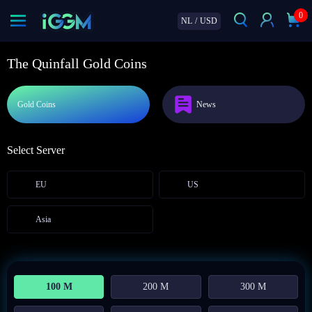
0
NL
/
USD
The Quinfall Gold Coins
Gold Coins
News
Select Server
EU
US
Asia
100 M
200 M
300 M