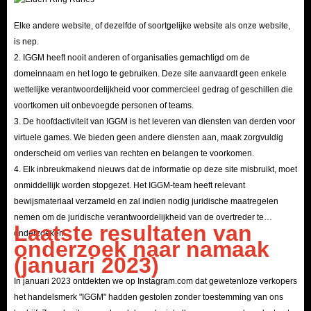
geld uit te geven om gouden munten rechtstreeks in de online winkel te
Elke andere website, of dezelfde of soortgelijke website als onze website,
krijgen, wat je niet alleen meer tijd in het spel bespaart, maar ook de
is nep.
beste ervaring met de minste moeite oplevert.
2. IGGM heeft nooit anderen of organisaties gemachtigd om de
Of je nu een ervaren MMO-speler bent of een beginner die net in contact is
domeinnaam en het logo te gebruiken. Deze site aanvaardt geen enkele
wettelijke verantwoordelijkheid voor commercieel gedrag of geschillen die
gekomen met MMORPG, het is absoluut noodzakelijk om van tevoren The
voortkomen uit onbevoegde personen of teams.
Quinfall Gold Coins te kopen om je spelervaring te verbeteren.
3. De hoofdactiviteit van IGGM is het leveren van diensten van derden voor
virtuele games. We bieden geen andere diensten aan, maak zorgvuldig
Stappen om de Quinfall Gold Coins op
onderscheid om verlies van rechten en belangen te voorkomen.
IGGM.com te krijgen
4. Elk inbreukmakend nieuws dat de informatie op deze site misbruikt, moet
onmiddellijk worden stopgezet. Het IGGM-team heeft relevant
Bezoek IGGM.com.
bewijsmateriaal verzameld en zal indien nodig juridische maatregelen
nemen om de juridische verantwoordelijkheid van de overtreder te
Voer The Quinfall in het zoekvak in en ga naar de pagina met te koop
Laatste resultaten van
onderzoeken.
aangeboden gouden munten.
onderzoek naar namaak
(januari 2023)
Selecteer het aantal gouden munten dat u nodig hebt en klik op Nu
kopen.
In januari 2023 ontdekten we op Instagram.com dat gewetenloze verkopers
het handelsmerk "IGGM" hadden gestolen zonder toestemming van ons
Vul de relevante gebruikers- en leveringsinformatie in.