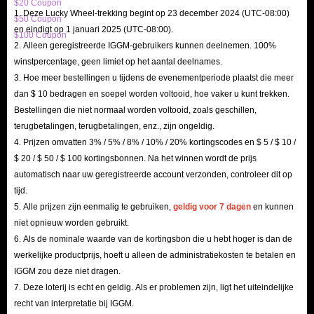
$20 Coupon
krachtige wapens en pantsers te kopen.
1. Deze Lucky Wheel-trekking begint op 23 december 2024 (UTC-08:00)
$50 Coupon
Personages upgraden: goud uitgeven aan enkele topitems helpt spelers
en eindigt op 1 januari 2025 (UTC-08:00).
$100 Coupon
het proces van het upgraden van hun personages te versnellen.
2. Alleen geregistreerde IGGM-gebruikers kunnen deelnemen. 100%
winstpercentage, geen limiet op het aantal deelnames.
Ruilen: spelers kunnen goud gebruiken als handelsvaluta om
3. Hoe meer bestellingen u tijdens de evenementperiode plaatst die meer
gemakkelijker de gewenste items te verkrijgen.
dan $ 10 bedragen en soepel worden voltooid, hoe vaker u kunt trekken.
Kastelen bouwen: goud wordt overal uitgegeven tijdens het voltooien
Bestellingen die niet normaal worden voltooid, zoals geschillen,
van de bouw van een stad.
terugbetalingen, terugbetalingen, enz., zijn ongeldig.
4. Prijzen omvatten 3% / 5% / 8% / 10% / 20% kortingscodes en $ 5 / $ 10 /
Manieren om gouden munten te farmen in The
$ 20 / $ 50 / $ 100 kortingsbonnen. Na het winnen wordt de prijs
automatisch naar uw geregistreerde account verzonden, controleer dit op
Quinfall
tijd.
5. Alle prijzen zijn eenmalig te gebruiken,
geldig voor 7 dagen
en kunnen
Dus hoe krijg je meer gouden munten in The Quinfall? Probeer de
niet opnieuw worden gebruikt.
volgende methoden om een ​​goede winst te behalen in het spel:
6. Als de nominale waarde van de kortingsbon die u hebt hoger is dan de
Voltooi de hoofdmissie: in de open wereld kun je op elk moment
werkelijke productprijs, hoeft u alleen de administratiekosten te betalen en
verschillende missies ontvangen. Het voltooien van deze missies kan je
IGGM zou deze niet dragen.
7. Deze loterij is echt en geldig. Als er problemen zijn, ligt het uiteindelijke
niet alleen helpen om zo snel mogelijk verder te komen in het
recht van interpretatie bij IGGM.
hoofdverhaal, maar ook een stabiele manier zijn om extra The Quinfall