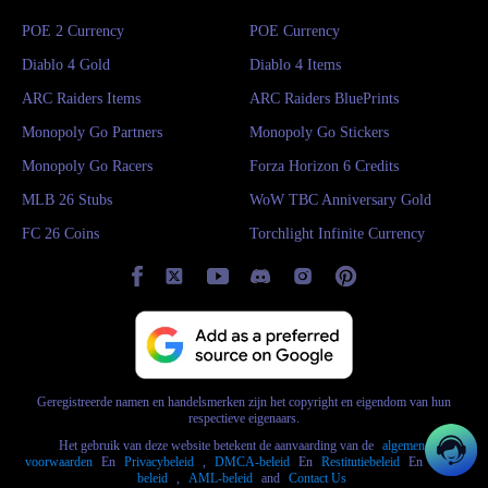
talloze uren duren, maar met professionele goudversterkende diensten
POE 2 Currency
POE Currency
kun je jezelf de moeite besparen en je concentreren op de onderdelen
Diablo 4 Gold
Diablo 4 Items
van het spel waar je het meest van houdt.
ARC Raiders Items
ARC Raiders BluePrints
Upgrade je personage: gebruik je The Quinfall Gold om topuitrusting,
Monopoly Go Partners
Monopoly Go Stickers
wapens en andere benodigdheden te kopen om je te helpen domineren
Monopoly Go Racers
Forza Horizon 6 Credits
in gevechten en uitdagingen.
MLB 26 Stubs
WoW TBC Anniversary Gold
Sneller vooruitgang: Of je nu handelt voor zeldzame items of je
FC 26 Coins
Torchlight Infinite Currency
voorbereidt op premium content, met extra gouden munten heb je de
controle over je The Quinfall-reis.
Is het veilig om The Quinfall Gold Coins op
verschillende platforms te kopen?
Geregistreerde namen en handelsmerken zijn het copyright en eigendom van hun
Nu we weten hoe belangrijk The Quinfall Gold Coins in het spel zijn, is
respectieve eigenaars.
het verzamelen van meer gouden munten altijd je doel in het spel als je
Het gebruik van deze website betekent de aanvaarding van de
algemene
voorwaarden
En
Privacybeleid
,
DMCA-beleid
En
Restitutiebeleid
En
AUP-
gemakkelijker vooruitgang wilt boeken in The Quinfall. Of het nu gaat om
beleid
,
AML-beleid
and
Contact Us