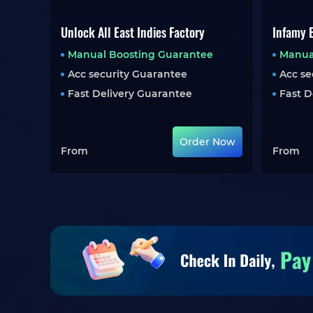
Unlock All East Indies Factory
Infamy B
Manual Boosting Guarantee
Manua
Acc security Guarantee
Acc se
Fast Delivery Guarantee
Fast D
Order Now
From
From
Let op, IGGM heeft nu goedkope Skull and Bones Bo