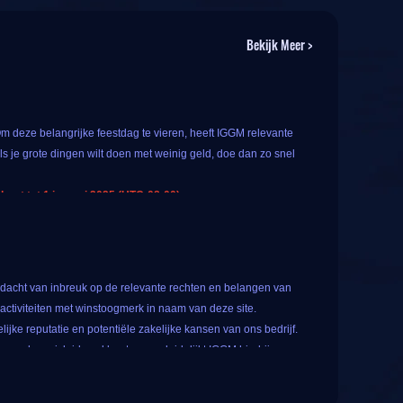
Bekijk Meer >
Om deze belangrijke feestdag te vieren, heeft IGGM relevante
ls je grote dingen wilt doen met weinig geld, doe dan zo snel
rt tot 1 januari 2025 (UTC-08:00).
eten van
maximaal 10%
extra valutabonus. Dit betekent dat je
en voor alle geregistreerde gebruikers, tik gewoon op het
dacht van inbreuk op de relevante rechten en belangen van
nde 10 prijsopties. Het hangt van je geluk af welke je kunt
ctiviteiten met winstoogmerk in naam van deze site.
ijke reputatie en potentiële zakelijke kansen van ons bedrijf.
orden misleid, verklaart en verduidelijkt IGGM hierbij