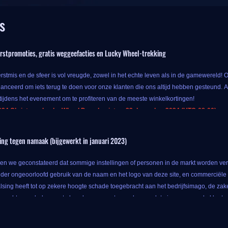
s
stpromoties, gratis weggeefacties en Lucky Wheel-trekking
rstmis en de sfeer is vol vreugde, zowel in het echte leven als in de gamewereld! 
lanceerd om iets terug te doen voor onze klanten die ons altijd hebben gesteund. A
tijdens het evenement om te profiteren van de meeste winkelkortingen!
24 Christmas Lucky Wheel Draw begint op 23 december 2024 (UTC-08:00) en duu
venement kun je, zolang je speciale populaire gameproducten koopt op IGGM, geni
ing tegen namaak (bijgewerkt in januari 2023)
ucten kunt krijgen met alleen het originele geld, dus waarom niet?
ssingen van deze promotie stoppen daar niet. IGGM biedt ook Lucky Wheel-trekking
n we geconstateerd dat sommige instellingen of personen in de markt worden ver
t de bijbehorende beloning krijgen nadat het stopt. Deze Lucky Draw bevat de volge
er ongeoorloofd gebruik van de naam en het logo van deze site, en commerciële a
alsing heeft tot op zekere hoogte schade toegebracht aan het bedrijfsimago, de zakel
 rechten en belangen te beschermen en te voorkomen dat nieuwe en oude klanten w
 website-URL is
www.iggm.com
. De lay-out van de IGGM-website is: