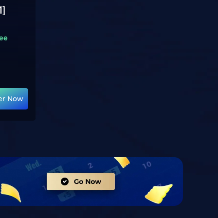
1]
ee
er Now