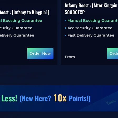
Infamy Boost : [After Kingpin
oost : [Infamy to Kingpin1]
50000EXP
l Boosting Guarantee
Manual Boosting Guarant
curity Guarantee
Acc security Guarantee
elivery Guarantee
Fast Delivery Guarantee
Order Now
Ord
From
osting in de aanbieding!