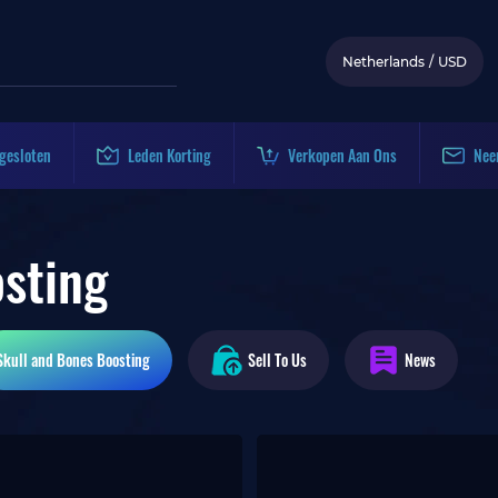
Netherlands
/
USD
gesloten
Leden Korting
Verkopen Aan Ons
Nee
sting
Skull and Bones
Boosting
Sell To Us
News