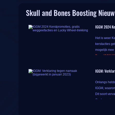
Skull and Bones Boosting Nieuw
IGGM 2024 Ker
Het is weer Ke
kerstacties ge
mogelijk mee 
Deze IGGM 20
Tijdens dit e
IGGM: Verklar
meer gameprod
Maar de verra
Onlangs hebbe
wiel en je kun
IGGM, waarond
trekken!
Dit soort verv
Om haar eigen
3% Code
plechtig:
5% Code
1. Onze enige