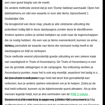
een zeer goed begrip van de markt.
De andere methode vereist dat je een 'Dump'-tabblad aanmaakt. Open het
tabbladmenu en stel een waarde in voor alle items, bijvoorbeeld 1
Goddelijke Orb.
Na terugkomst van deze map, plaats je alle zeldzame uitrusting die
potentieel nuttig lijkt in deze stashpagina zonder deze te identificeren.
Andere spelers zullen je winkel bekijken op zoek naar de eigenschappen
die ze nodig hebben. Als een van je items overeenkomt, kunnen ze ermee
ruilen.
Verlaag periodiek de waarde van items die niemand nodig heeft in de
stashpagina en blijf ze verkopen.
Deze methode vereist uitzonderlijk goede uitrusting en een zekere mate
van vaardigheid in Trials of Ascendancy. De Trials of Ascendancy is een
van de grootste uitdagingen in de campagne. Na voltooiing verdien je
Ascendancy-punten, maar het is ook erg moeilijk, waardoor het lastig is om
de trial alleen te voltooien.
Als je een zeer sterk personage hebt dat deze trial gemakkelijk kan
voltooien, kun je andere spelers rekruteren om je te helpen. Zodra je de
trial hebt voltooid, kunnen zij de bijbehorende quest afmaken. Als je drie
mensen tegelijk helpt, kun je drie eenheden van de
POE 2-valuta
verzamelen. (Meestal krijg je ongeveer 1 Divine Orb per persoon.)
Essences zijn al meerdere leagues erg gewild. Het is een zeer krachtig
craftingmateriaal. Klik simpelweg met de rechtermuisknop op een Essence