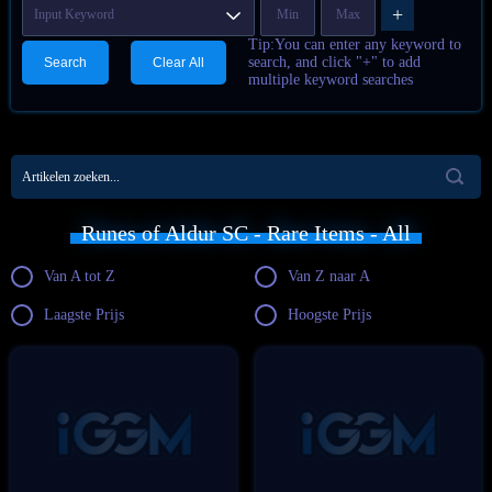
+
Tip:You can enter any keyword to
search, and click "+" to add
Search
Clear All
multiple keyword searches
Runes of Aldur SC - Rare Items - All
Van A tot Z
Van Z naar A
Laagste Prijs
Hoogste Prijs