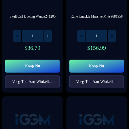
Skull Call Dueling Wand#241205
Rune Knuckle Massive Mitts#681958
$
86.79
$
156.99
Koop Nu
Koop Nu
Voeg Toe Aan Winkelkar
Voeg Toe Aan Winkelkar