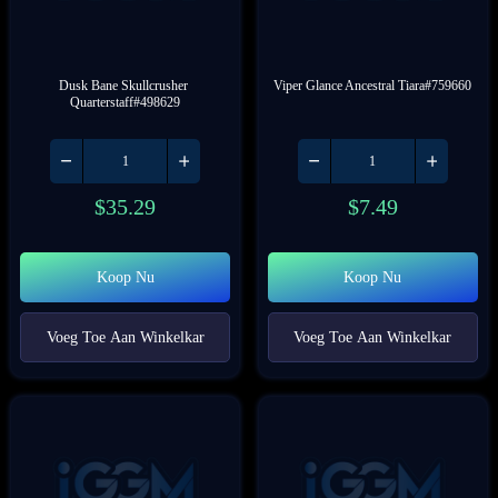
Dusk Bane Skullcrusher 
Viper Glance Ancestral Tiara#759660
Quarterstaff#498629
$
35.29
$
7.49
Koop Nu
Koop Nu
Voeg Toe Aan Winkelkar
Voeg Toe Aan Winkelkar