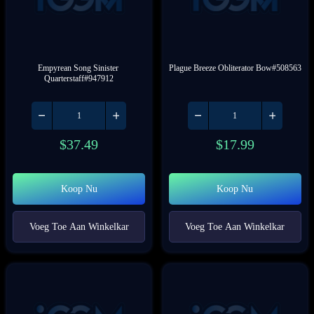
Empyrean Song Sinister 
Plague Breeze Obliterator Bow#508563
Quarterstaff#947912
$
37.49
$
17.99
Koop Nu
Koop Nu
Voeg Toe Aan Winkelkar
Voeg Toe Aan Winkelkar