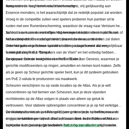
items met een laag itemniveau transformeren.
Aangezien de mechaniek relatief eenvoudig is, vrij gelijkaardig aan
Essence-monsters, is het waarschijnlijk dat ze redelijk populair zal worden.
Vroeg in de competitie zullen veel spelers proberen hun pantser uit te
rusten met een Runenbescherming, waardoor de vraag naar Verisium het
aanbod zou kunnen overtreffen. Halverwege tot laat in de competitie zal
Scheur is een van de meest grondig herziene mechanieken in de Runes of
het aanbod echter verzadigd raken, waardoor de waarde ervan zal dalen.
Aldur-competie. De oude versie is bijna verdwenen, omdat de
Over het geheel genomen kan dit worden geclassificeerd als een
ontwikkelaars een Scheur-systeem hebben aangenomen dat vergelijkbaar
farmingstrategie van Rang A.
is met dat van PoE 1 "Bewakers van de Vlam" en het volledig hebben
aangepast voor de endgame van Path of Exile 2.
De nieuwe Scheur beschikt ook over De Boom van Genesis, waarmee je
gerichte modificeerders op ringen, amuletten en riemen kunt maken. Zelfs
als je geen op Scheur gerichte speler bent, kun je dit systeem gebruiken
om PoE 2-valuta te produceren via maakwerk.
Scheuren verschijnen nu op vaste locaties op de Atlas. Als je je wilt
concentreren op het farmen van Scheuren, kun je deze vijanden
rechtstreeks op de Atlas volgen in plaats van alleen op geluk te
vertrouwen. Voor stabiele opbrengsten concentreer je je op het verkrijgen
van Katalysatoren; als je liever gokt, concentreer je je op het maken van
De kernmechanieken van Ritueel blijven grotendeels hetzelfde, maar de
ringen, amuletten en riemen. Een zeldzaam item met modificeerders van
endgame-beloningen zijn dramatisch veranderd. In de Runes of Aldur-
topklasse kan gemakkelijk tientallen
competie is de basis gegarandeerde beloning van altaren altijd unieke
PoE 2 Goddelijke Orbs
opleveren.