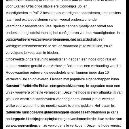
voor Exalted Orbs of de stabielere Goddelijke Bollen.
Vaardigheden in PoE 2 bestaan ​​als vaardigheidsedelstenen, en monsters
laten veel extra edelstenen vallen, vooral ondersteunende
vaardigheidsedelstenen. Veel spelers hebben tijdelijk een tekort aan
ondersteuningsedelstenen bij het configureren van hun vaardigheden. In
plaats van ze te verzamelen, ruilen ze ze dan, waardoor dit een
Je hoeft alleen maar je winkel te openen, het aantal extra
winstgevende methode is.
vaardigheidsedelstenen in te stellen waarvoor je ze wilt ruilen, en ze
vervolgens te koop aan te bieden.
Onbewerkte ondersteuningsedelstenen hebben een hoge drop rate en
kunnen worden geruild voor Verheven Bollen met een verhouding van 1:1.
Hoogwaardige onbewerkte geestedelstenen kunnen meer dan 10
Verheven Bollen opleveren. Flessen met populaire eigenschappen kunnen
ook voor 1 Verheven Bol worden verkocht.
Kansbollen: Het effect is om een ​​gewoon voorwerp te upgraden naar een
uniek voorwerp of het te vernietigen. Deze methode is sterk afhankelijk van
geluk en wordt niet aanbevolen voor beginners, omdat je niet weet op
welke voorwerpen het de moeite waard is om te gokken. Het is aan te
raden om Kansbollen te gebruiken op de Zware Riem, waardoor je kans
De eerste methode vereist het verkrijgen van onbekende of
maakt op de Hoofdjagersriem, momenteel een van de meest waardevolle
ondergewaardeerde items, het verhogen van hun waarde door middel van
unieke voorwerpen.
eenvoudige crafting, en ze vervolgens te verkopen. Deze methode vereist