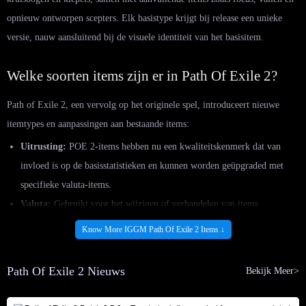
opnieuw ontworpen scepters. Elk basistype krijgt bij release een unieke
versie, nauw aansluitend bij de visuele identiteit van het basisitem.
Welke soorten items zijn er in Path Of Exile 2?
Path of Exile 2, een vervolg op het originele spel, introduceert nieuwe
itemtypes en aanpassingen aan bestaande items:
Uitrusting:
POE 2-items hebben nu een kwaliteitskenmerk dat van
invloed is op de basisstatistieken en kunnen worden geüpgraded met
specifieke valuta-items.
Valuta:
Gebruikt voor het wijzigen of verhandelen van items.
Sommige valuta-items zoals Orb of Annulment verwijderen nu een
Know More IGGM Path Of Exile 2 Items ↓
willekeurige invloed, terwijl Orb of Binding alle sockets van een item
met elkaar verbindt.
Path Of Exile 2 Nieuws
Bekijk Meer>
Waarzeggerijkaarten:
verzamelitems die kunnen worden ingewisseld
voor specifieke items. Sommige zijn aangepast om aan te sluiten bij de