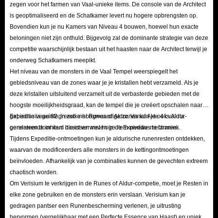
aangedrongen. Uw POE 2 Items-bestellingen kunnen in korte tijd worden
zegen voor het farmen van Vaal-unieke items. De console van de Architect
is geoptimaliseerd en de Schatkamer levert nu hogere opbrengsten op.
uitgevoerd. Zelfs als de bestelling vertraagd is of niet wordt verzonden,
Bovendien kun je nu Kamers van Niveau 4 bouwen, hoewel hun exacte
kunnen we het bedrag terugbetalen.
beloningen niet zijn onthuld. Bijgevolg zal de dominante strategie van deze
competitie waarschijnlijk bestaan uit het haasten naar de Architect terwijl je
IGGM.com is de beste plek om veilige en goedkope Path of Exile 2-items
onderweg Schatkamers meepikt.
met verschillende categorieën te kopen. Als u POE 2-items nodig heeft,
Het niveau van de monsters in de Vaal Tempel weerspiegelt het
gebiedsniveau van de zones waar je je kristallen hebt verzameld. Als je
zorg er dan voor dat u die nu krijgt. Wij heten u altijd welkom!
deze kristallen uitsluitend verzamelt uit de verbasterde gebieden met de
hoogste moeilijkheidsgraad, kan de tempel die je creëert opschalen naar
gebiedsniveau 82. In zulke hoogwaardige zones kun je ook valuta
Expeditie is geïntegreerd met Runes of Aldur. Vanaf Akte 4 is Aldur-
genereren door item basissen met hoge item niveaus te farmen.
gerelateerde inhoud direct verweven in de Expeditie-mechaniek.
Tijdens Expeditie-ontmoetingen kun je aldurische runenresten ontdekken,
waarvan de modificeerders alle monsters in de kettingontmoetingen
beïnvloeden. Afhankelijk van je combinaties kunnen de gevechten extreem
chaotisch worden.
Om Verisium te verkrijgen in de Runes of Aldur-competie, moet je Resten in
elke zone gebruiken en de monsters erin verslaan. Verisium kan je
gedragen pantser een Runenbescherming verlenen, je uitrusting
hervormen (vergelijkbaar met een Perfecte Essence van Haast) en unieke