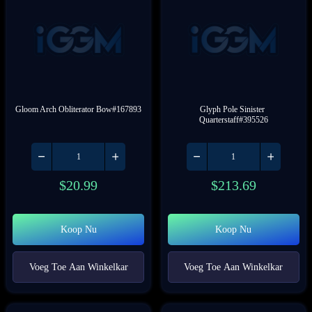
Gloom Arch Obliterator Bow#167893
Glyph Pole Sinister 
Quarterstaff#395526
$
20.99
$
213.69
Koop Nu
Koop Nu
Voeg Toe Aan Winkelkar
Voeg Toe Aan Winkelkar