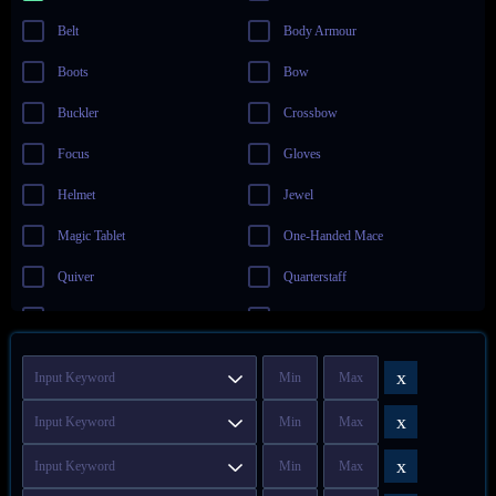
Belt
Body Armour
Boots
Bow
Buckler
Crossbow
Focus
Gloves
Helmet
Jewel
Magic Tablet
One-Handed Mace
Quiver
Quarterstaff
Ring
Sceptre
Shield
Spear
x
Staff
Two-Handed Mace
x
Wand
x