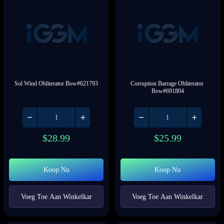
Sol Wind Obliterator Bow#621793
Corruption Barrage Obliterator 
Bow#691804
$
28.99
$
25.99
Koop Nu
Koop Nu
Voeg Toe Aan Winkelkar
Voeg Toe Aan Winkelkar