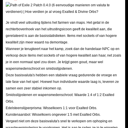
.
Je vindt veel uitrusting tijdens het farmen van maps. Het getal in de
rechterbovenhoek van het uitrustingsicoon geeft de kwaliteit aan, die
gerelateerd is aan de basisstatistieken. Items met sockets of van hogere
kwaliteit zijn meer waard na demontage.
Wanneer je terugkeert naar het kamp, ​​zoek dan de handelaar-NPC op en
verkoop deze items met sockets of van hogere kwaliteit aan haar, net zoals
je in een normaal spel zou doen. Je krijgt geen goud, maar wel
wapensmedenschroot en smidsslijpstenen.
Deze basisvaluta's hebben een stabiele vraag gedurende de vroege en
late fase van het spel. Hoewel hun individuele waarde laag is, leveren ze
samen een zeer stabiel inkomen op.
Smidsslijpstenen en wapensmedenschroot: Waarde 1:4 of 1:2 Exalted
Orbs.
Edelsteenslijperprisma: Wisselkoers 1:1 voor Exalted Orbs.
Kunstenaarsbol: Wisselkoers ongeveer 1:5 met Exalted Orbs.
Vergeet niet om deze basisvaluta's snel te verkopen om ophoping en
waardevermindering te voorkomen. Het is aan te raden ze in te wisselen