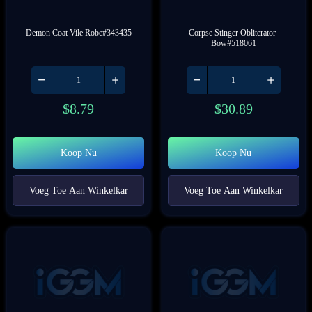
Demon Coat Vile Robe#343435
Corpse Stinger Obliterator 
Bow#518061
$
8.79
$
30.89
Koop Nu
Koop Nu
Voeg Toe Aan Winkelkar
Voeg Toe Aan Winkelkar