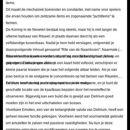
items.
Dit maakt de mechaniek boeiender en constanter, met name voor spelers
die ervan houden om zeldzame items en zogenaamde "jachtitems" te
farmen.
De Koning in de Nevelen bestaat nog steeds, maar hij is niet langer de
ultieme topbaas van Ritueel; in plaats daarvan dient hij als een
zelfstandige tussenbaas. Nadat je hem hebt verslagen, ontgrendel je
daaropvolgende inhoud genaamd "Rite van de Naamlozen". Naarmate je
door meerdere kaarten vordert, stapelt de moeilijkheidsgraad zich op en
Ritueel heeft ook een enorme verbetering van de kwaliteit van leven
stapelen de beloningen zich op.
gekregen. Zodra je een altaar in een kaart hebt voltooid, verschijnen er
kleine paarse kraaien die je naar het volgende altaar leiden. Als je van
plan bent je in de endgame te concentreren op het farmen van Rituelen,
zal deze verandering je ervaring veel soepeler maken.
Delirium heeft nu ook vaste spawnpunten in de endgame, en je kunt de
geschatte locatie van de kaartbaas bepalen door het neveleffect te
observeren. Bijgevolg kan een build die is gewijd aan Delirium goed
moeten zijn in het snel uitschakelen van bosses.
Vloeibare Emoties, een van de belangrijkste valuta van Delirium, heeft een
geheel nieuwe functie gekregen. Voorheen werd het voornamelijk gebruikt
om amuletten te zalven met passieve vaardigheden. Nu kun je deze
middelen gebruiken om modificeerders aan juwelen toe te voegen.