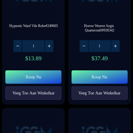
Hypnotic Ward Vile Robe#249605
Horror Weaver Aegis 
Quarterstaff#930342
$
13.89
$
37.49
Koop Nu
Koop Nu
Voeg Toe Aan Winkelkar
Voeg Toe Aan Winkelkar