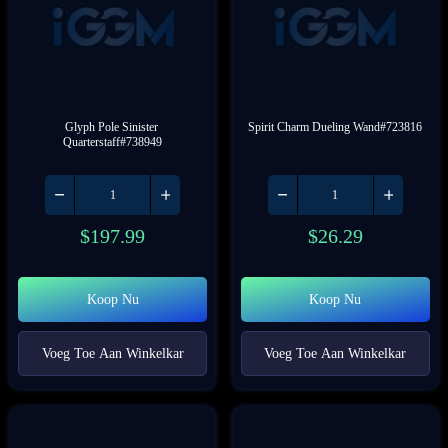
Glyph Pole Sinister 
Spirit Charm Dueling Wand#723816
Quarterstaff#738949
$
197.99
$
26.29
Koop Nu
Koop Nu
Voeg Toe Aan Winkelkar
Voeg Toe Aan Winkelkar