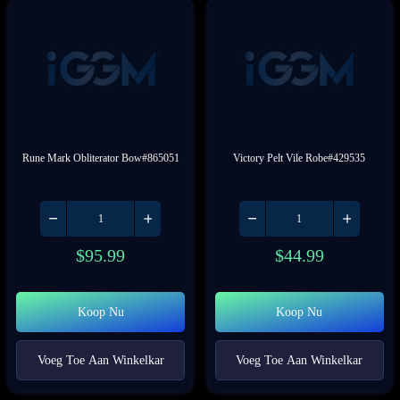
Rune Mark Obliterator Bow#865051
Victory Pelt Vile Robe#429535
$
95.99
$
44.99
Koop Nu
Koop Nu
Voeg Toe Aan Winkelkar
Voeg Toe Aan Winkelkar