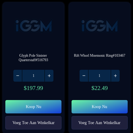
Glyph Pole Sinister 
Rift Whorl Mnemonic Ring#103467
Quarterstaff#516793
$
197.99
$
22.49
Koop Nu
Koop Nu
Voeg Toe Aan Winkelkar
Voeg Toe Aan Winkelkar