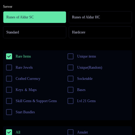
Server
Runes of Aldur SC
Runes of Aldur HC
Standard
Hardcore
Rare Items
Unique items
Rare Jewels
Unique(Random)
Crafted Currency
Socketable
Keys ＆ Maps
Bases
Skill Gems & Support Gems
Lvl 21 Gems
Start Bundles
All
Amulet