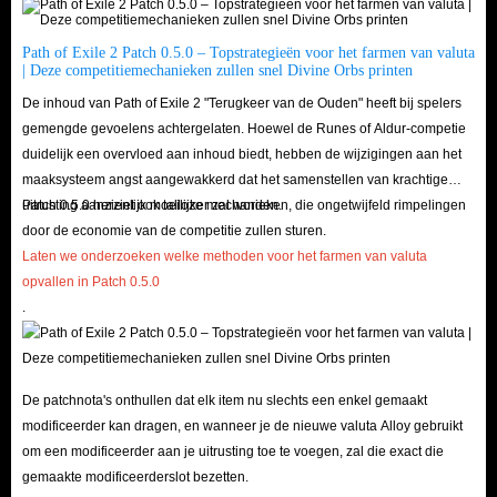
nieuwe Path of Exile 2-items en mechanica.
Quest-items:
verkrijgbaar via speurtochten. Sommige zijn gewijzigd of
Path of Exile 2 Patch 0.5.0 – Topstrategieën voor het farmen van valuta
| Deze competitiemechanieken zullen snel Divine Orbs printen
verwijderd, zoals de kaart van Maligaro, niet langer nodig voor toegang
De inhoud van Path of Exile 2 "Terugkeer van de Ouden" heeft bij spelers
tot Chamber of Sins.
gemengde gevoelens achtergelaten. Hoewel de Runes of Aldur-competie
Vaardigheidsedelstenen:
deze edelstenen, die vaardigheden verlenen
duidelijk een overvloed aan inhoud biedt, hebben de wijzigingen aan het
wanneer ze in een stopcontact worden geplaatst, zijn nu onafhankelijk
maaksysteem angst aangewakkerd dat het samenstellen van krachtige
uitrusting aanzienlijk moeilijker zal worden.
Patch 0.5.0 herziet ook talloze mechanieken, die ongetwijfeld rimpelingen
van apparatuuraansluitingen, waardoor ze meer flexibiliteit en
door de economie van de competitie zullen sturen.
maatwerk bieden.
Laten we onderzoeken welke methoden voor het farmen van valuta
Profetieën:
Deze items voorspellen nog steeds toekomstige
opvallen in Patch 0.5.0
gebeurtenissen en kunnen worden verzegeld of geactiveerd; sommige
.
weerspiegelen nieuwe inhoud en mechanica in Path of Exile 2.
Kaarten:
Kaarten bieden toegang tot eindspelgebieden en bevatten nu
verschillende zeldzaamheden en mods die de bijgewerkte verhaallijn en
De patchnota's onthullen dat elk item nu slechts een enkel gemaakt
eindspel weerspiegelen.
modificeerder kan dragen, en wanneer je de nieuwe valuta Alloy gebruikt
om een modificeerder aan je uitrusting toe te voegen, zal die exact die
gemaakte modificeerderslot bezetten.
Koop goedkoop Path of Exile 2-artikelen bij