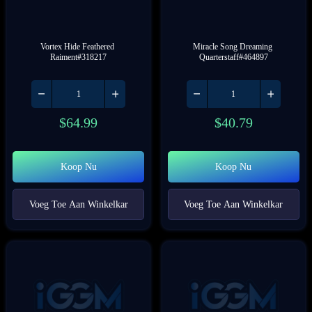
Vortex Hide Feathered 
Miracle Song Dreaming 
Raiment#318217
Quarterstaff#464897
$
64.99
$
40.79
Koop Nu
Koop Nu
Voeg Toe Aan Winkelkar
Voeg Toe Aan Winkelkar