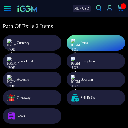
0
NL
/
USD
Path Of Exile 2 Items
Currency
Items
Quick Gold
Carry Run
Accounts
Boosting
Giveaway
Sell To Us
News