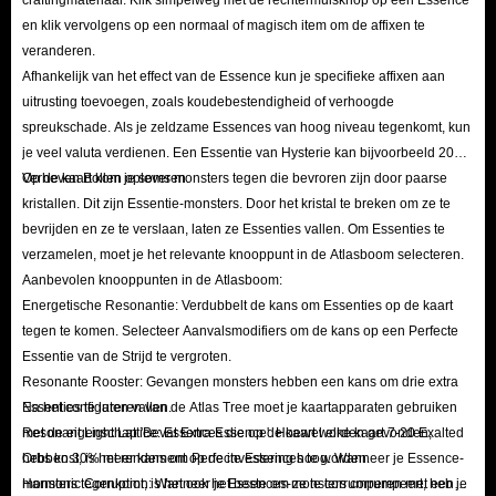
en klik vervolgens op een normaal of magisch item om de affixen te
veranderen.
Afhankelijk van het effect van de Essence kun je specifieke affixen aan
uitrusting toevoegen, zoals koudebestendigheid of verhoogde
spreukschade. Als je zeldzame Essences van hoog niveau tegenkomt, kun
je veel valuta verdienen. Een Essentie van Hysterie kan bijvoorbeeld 200
Verheven Bollen opleveren.
Op de kaart kom je soms monsters tegen die bevroren zijn door paarse
kristallen. Dit zijn Essentie-monsters. Door het kristal te breken om ze te
bevrijden en ze te verslaan, laten ze Essenties vallen. Om Essenties te
verzamelen, moet je het relevante knooppunt in de Atlasboom selecteren.
Aanbevolen knooppunten in de Atlasboom:
Energetische Resonantie: Verdubbelt de kans om Essenties op de kaart
tegen te komen. Selecteer Aanvalsmodifiers om de kans op een Perfecte
Essentie van de Strijd te vergroten.
Resonante Rooster: Gevangen monsters hebben een kans om drie extra
Essenties te laten vallen.
Na het configureren van de Atlas Tree moet je kaartapparaten gebruiken
Resonant Light Lattice: Essences die op de kaart worden gevonden,
met de eigenschap 'Bevat Extra Essence'. Hoewel elke kaart 7-20 Exalted
hebben 30% meer kans om Perfecte Essences te worden.
Orbs kost, is het rendement op de investering hoog. Wanneer je Essence-
Harmonic Corruption: Wanneer je Essences-monsters corrumpeert, heb je
monsters tegenkomt, is het ook het beste om ze te corrumperen met een