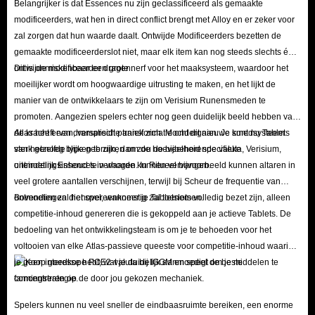
Belangrijker is dat Essences nu zijn geclassificeerd als gemaakte
IGGM.com - betrouwbare levering
modificeerders, wat hen in direct conflict brengt met Alloy en er zeker voor
zal zorgen dat hun waarde daalt. Ontwijde Modificeerders bezetten de
IGGM.com, een bekende website die in-game items over de hele wereld
gemaakte modificeerderslot niet, maar elk item kan nog steeds slechts één
verkoopt, heeft talloze fans gekregen. We streven ernaar de meest complete
ontwijde modificeerder dragen.
Dit is onmiskenbaar een grote nerf voor het maaksysteem, waardoor het
service en de veiligste en meest betrouwbare Path of Exile 2-items te
moeilijker wordt om hoogwaardige uitrusting te maken, en het lijkt de
manier van de ontwikkelaars te zijn om Verisium Runensmeden te
bieden. POE 2-artikelen kopen op IGGM.com is uw beste keuze.
promoten. Aangezien spelers echter nog geen duidelijk beeld hebben van
Path of Exile 2 Items die op alle platforms te koop zijn, zijn legitiem.
de kracht ervan, verspreidt paniek zich. Mocht dit nieuwe smedsysteem
Atlas heeft een dramatische transformatie ondergaan. Je kunt nu Tablets
Wanneer u POE 2-items PS/XBOX/PC koopt, beschermen wij uw
sterk genoeg blijken te zijn, dan zou de bijbehorende valuta, Verisium,
van hetzelfde type gebruiken om de hoeveelheid specifieke
accountgegevens gedurende het hele proces. Zodra zich een bijzondere
uiteindelijk Essences in waarde kunnen vervangen.
ontmoetingsinhoud te verhogen. In Ritueel bijvoorbeeld kunnen altaren in
situatie voordoet, zullen wij u er onmiddellijk aan herinneren en de
veel grotere aantallen verschijnen, terwijl bij Scheur de frequentie van
ontmoetingen dienovereenkomstig zal toenemen.
Bovendien zal het spel, wanneer je Tabletslots volledig bezet zijn, alleen
transactie onderbreken.
competitie-inhoud genereren die is gekoppeld aan je actieve Tablets. De
De meest professionele klantenservice staat altijd klaar om u te helpen.
bedoeling van het ontwikkelingsteam is om je te behoeden voor het
Neem gerust contact met hen op als u iets niet begrijpt wanneer u Path of
voltooien van elke Atlas-passieve queeste voor competitie-inhoud waarin
Exile 2-items koopt. De professionele klantenservice geeft u het meest
je geen interesse hebt, wat je duidelijk aanmoedigt om je middelen te
concentreren op de door jou gekozen mechaniek.
redelijke antwoord.
Het bieden van een perfecte after-sales service is waar wij op hebben
Spelers kunnen nu veel sneller de eindbaasruimte bereiken, een enorme