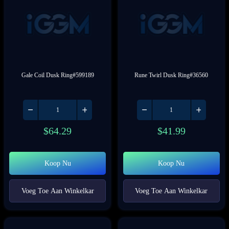
Gale Coil Dusk Ring#599189
Rune Twirl Dusk Ring#36560
$
64.29
$
41.99
Koop Nu
Koop Nu
Voeg Toe Aan Winkelkar
Voeg Toe Aan Winkelkar