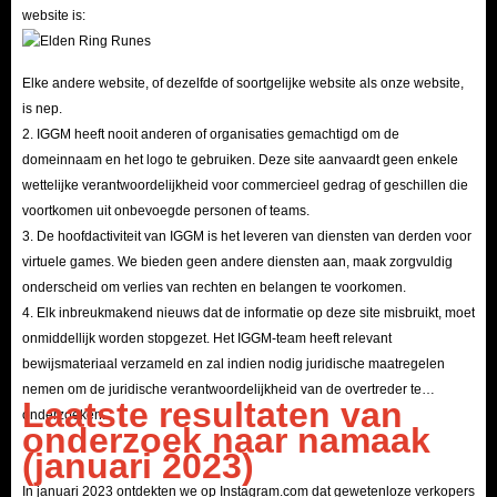
website is:
Elke andere website, of dezelfde of soortgelijke website als onze website,
is nep.
2. IGGM heeft nooit anderen of organisaties gemachtigd om de
domeinnaam en het logo te gebruiken. Deze site aanvaardt geen enkele
wettelijke verantwoordelijkheid voor commercieel gedrag of geschillen die
voortkomen uit onbevoegde personen of teams.
3. De hoofdactiviteit van IGGM is het leveren van diensten van derden voor
virtuele games. We bieden geen andere diensten aan, maak zorgvuldig
onderscheid om verlies van rechten en belangen te voorkomen.
4. Elk inbreukmakend nieuws dat de informatie op deze site misbruikt, moet
onmiddellijk worden stopgezet. Het IGGM-team heeft relevant
bewijsmateriaal verzameld en zal indien nodig juridische maatregelen
nemen om de juridische verantwoordelijkheid van de overtreder te
Laatste resultaten van
onderzoeken.
onderzoek naar namaak
(januari 2023)
In januari 2023 ontdekten we op Instagram.com dat gewetenloze verkopers