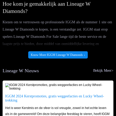
Hoe kom je gemakkelijk aan Lineage W
Diamonds?
Kiezen om te vertrouwen op professionele IGGM als de nummer 1 site om
Lineage W Diamonds te kopen, is een verstandige zet. IGGM staat erop
spelers Lineage W Diamonds For Sale lange tijd de beste service en de
laagste prijs te bieden, door middel van onmiddellijke levering en
vriendelijke klantenondersteuning om alle spelers tevreden te stellen. En
Know More IGGM Lineage W Diamonds ↓
nadat je VIP-lid bent geworden van IGGM, kun je ook nog eens genieten
van tot wel 5% korting. Goedkope Lineage W Diamonds wachten op
Lineage W Nieuws
Bekijk Meer>
spelers om van te genieten!
Al met al is IGGM.com de beste plek om Lineage W Diamonds te kopen.
We kijken uit naar de aanwezigheid van Lineage W-spelers!
IGGM 2024 Kerstpromoties, gratis weggeefacties en Lucky Wheel-
trekking
Het is weer Kerstmis en de sfeer is vol vreugde, zowel in het echte leven
als in de gamewereld! Om deze belangrijke feestdag te vieren, heeft IGGM