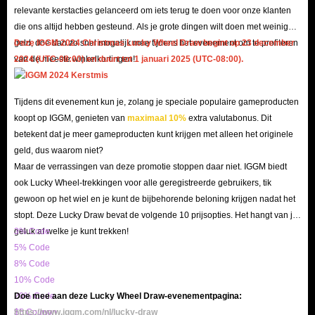
relevante kerstacties gelanceerd om iets terug te doen voor onze klanten
die ons altijd hebben gesteund. Als je grote dingen wilt doen met weinig
geld, doe dan zo snel mogelijk mee tijdens het evenement om te profiteren
Deze IGGM 2024 Christmas Lucky Wheel Draw begint op 23 december
van de meeste winkelkortingen!
2024 (UTC-08:00) en duurt tot 1 januari 2025 (UTC-08:00).
Tijdens dit evenement kun je, zolang je speciale populaire gameproducten
koopt op IGGM, genieten van
maximaal 10%
extra valutabonus. Dit
betekent dat je meer gameproducten kunt krijgen met alleen het originele
geld, dus waarom niet?
Maar de verrassingen van deze promotie stoppen daar niet. IGGM biedt
ook Lucky Wheel-trekkingen voor alle geregistreerde gebruikers, tik
gewoon op het wiel en je kunt de bijbehorende beloning krijgen nadat het
stopt. Deze Lucky Draw bevat de volgende 10 prijsopties. Het hangt van je
geluk af welke je kunt trekken!
3% Code
5% Code
8% Code
10% Code
20% Code
Doe mee aan deze Lucky Wheel Draw-evenementpagina:
$5 Coupon
https://www.iggm.com/nl/lucky-draw