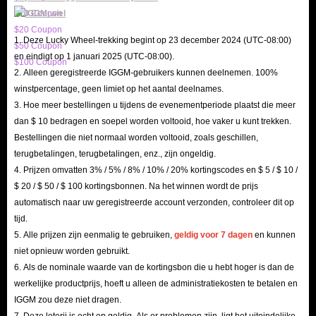
$10 Coupon
$20 Coupon
1. Deze Lucky Wheel-trekking begint op 23 december 2024 (UTC-08:00)
$50 Coupon
en eindigt op 1 januari 2025 (UTC-08:00).
$100 Coupon
2. Alleen geregistreerde IGGM-gebruikers kunnen deelnemen. 100%
winstpercentage, geen limiet op het aantal deelnames.
3. Hoe meer bestellingen u tijdens de evenementperiode plaatst die meer
dan $ 10 bedragen en soepel worden voltooid, hoe vaker u kunt trekken.
Bestellingen die niet normaal worden voltooid, zoals geschillen,
terugbetalingen, terugbetalingen, enz., zijn ongeldig.
4. Prijzen omvatten 3% / 5% / 8% / 10% / 20% kortingscodes en $ 5 / $ 10 /
$ 20 / $ 50 / $ 100 kortingsbonnen. Na het winnen wordt de prijs
automatisch naar uw geregistreerde account verzonden, controleer dit op
tijd.
5. Alle prijzen zijn eenmalig te gebruiken,
geldig voor 7 dagen
en kunnen
niet opnieuw worden gebruikt.
6. Als de nominale waarde van de kortingsbon die u hebt hoger is dan de
werkelijke productprijs, hoeft u alleen de administratiekosten te betalen en
IGGM zou deze niet dragen.
7. Deze loterij is echt en geldig. Als er problemen zijn, ligt het uiteindelijke