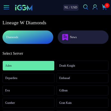
0
NL
/
USD
Lineage W Diamonds
Diamonds
News
Select Server
Aden
Death Knight
Depardieu
Einhasad
Eva
Gillean
Gunther
Gran Kain