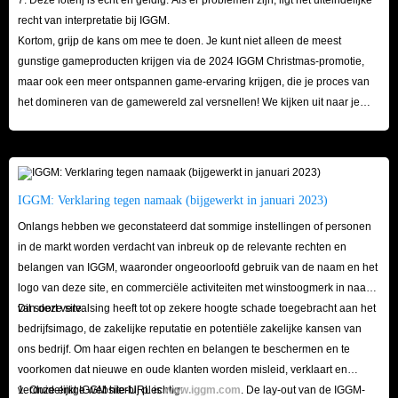
recht van interpretatie bij IGGM.
Kortom, grijp de kans om mee te doen. Je kunt niet alleen de meest
gunstige gameproducten krijgen via de 2024 IGGM Christmas-promotie,
maar ook een meer ontspannen game-ervaring krijgen, die je proces van
het domineren van de gamewereld zal versnellen! We kijken uit naar je
bezoek hier!
IGGM: Verklaring tegen namaak (bijgewerkt in januari 2023)
Onlangs hebben we geconstateerd dat sommige instellingen of personen
in de markt worden verdacht van inbreuk op de relevante rechten en
belangen van IGGM, waaronder ongeoorloofd gebruik van de naam en het
logo van deze site, en commerciële activiteiten met winstoogmerk in naam
van deze site.
Dit soort vervalsing heeft tot op zekere hoogte schade toegebracht aan het
bedrijfsimago, de zakelijke reputatie en potentiële zakelijke kansen van
ons bedrijf. Om haar eigen rechten en belangen te beschermen en te
voorkomen dat nieuwe en oude klanten worden misleid, verklaart en
verduidelijkt IGGM hierbij plechtig:
1. Onze enige website-URL is
www.iggm.com
. De lay-out van de IGGM-