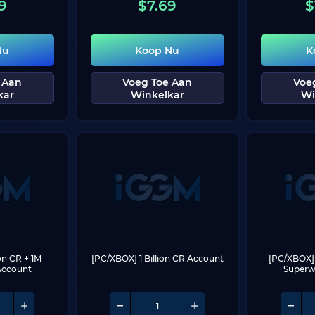
9
$
7.69
$
Nu
Koop Nu
K
 Aan
Voeg Toe Aan
Voe
kar
Winkelkar
Wi
on CR + 1M 
[PC/XBOX] 1 Billion CR Account
[PC/XBOX] 1
Account
Superw