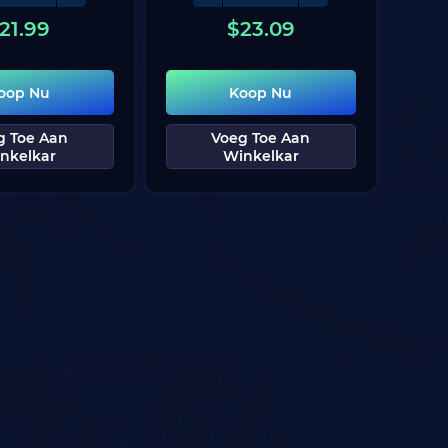
21.99
$
23.09
oop Nu
Koop Nu
g Toe Aan
Voeg Toe Aan
nkelkar
Winkelkar