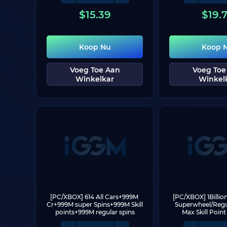
$
15.39
$
19.
Koop Nu
Koop 
Voeg Toe Aan
Voeg Toe
Winkelkar
Winkel
[PC/XBOX] 614 All Cars+999M 
[PC/XBOX] 1Billio
Cr+999M super Spins+999M Skill 
Superwheel/Regul
points+999M regular spins
Max Skill Poin