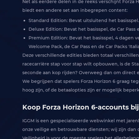
Net als eerdere delen in de reeks verschijnt Forza H
biedt een andere set aan inbegrepen content:
Standard Edition: Bevat uitsluitend het basisspel
Deluxe Edition: Bevat het basisspel, de Car Pas
Premium Edition: Bevat het basisspel, 4 dagen v
Welcome Pack, de Car Pass en de Car Packs 'Italia
Deze verschillende edities bieden totaal verschille
racecarrière stap voor stap wilt opbouwen, is de St
seconde aan kop rijden? Overweeg dan om direct een
We begrijpen dat spelers Forza Horizon 6 graag tege
hoog zijn, of de betaalopties zijn er mogelijk bepe
Koop Forza Horizon 6-accounts bij
IGGM is een gespecialiseerde webwinkel met jaren
onze veilige en betrouwbare diensten; wij zijn dan
Veiligheid is voor de meeste spelers het allerbela