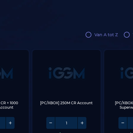
Van A tot Z
CR + 1000 
[PC/XBOX] 250M CR Account
[PC/XBOX]
Account
Superw