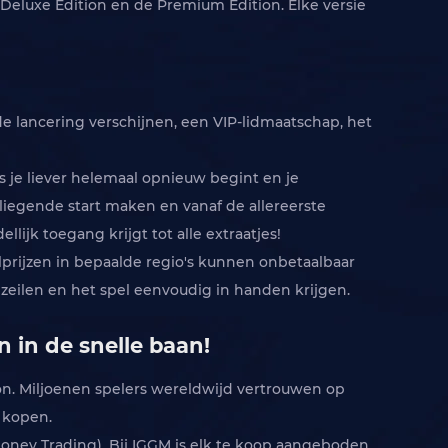
e Deluxe Edition en de Premium Edition. Elke versie
e lancering verschijnen, een VIP-lidmaatschap, het
ls je liever helemaal opnieuw begint en je
vliegende start maken en vanaf de allereerste
jk toegang krijgt tot alle extraatjes!
elprijzen in bepaalde regio's kunnen onbetaalbaar
mzeilen en het spel eenvoudig in handen krijgen.
 in de snelle baan!
n. Miljoenen spelers wereldwijd vertrouwen op
e kopen.
Money Trading). Bij IGGM is elk te koop aangeboden