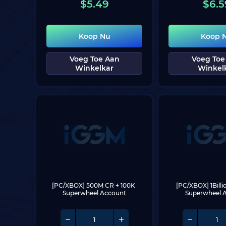
$
5.49
$
6.5
Koop Nu
Koop 
Voeg Toe Aan
Voeg Toe
Winkelkar
Winkel
[PC/XBOX] 500M CR + 100K 
[PC/XBOX] 1Billi
Superwheel Account
Superwheel 