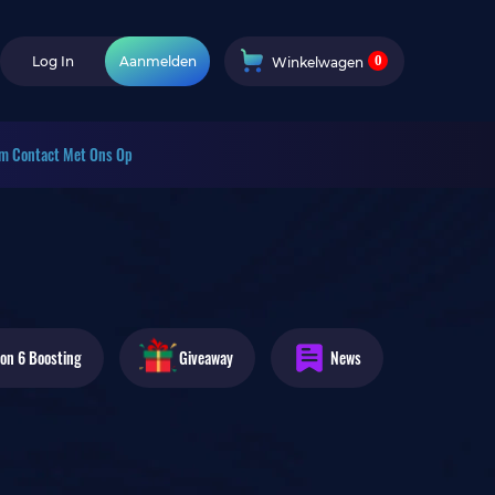
0
Log In
Aanmelden
Winkelwagen
m Contact Met Ons Op
zon 6
Boosting
Giveaway
News