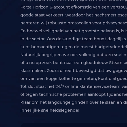
Forza Horizon 6-account afkomstig van een vertrou
goede staat verkeert, waardoor het nachtmerriesc
hanteren wij robuuste protocollen voor privacybesche
En hoewel veiligheid van het grootste belang is, is
in de sector. Ons deskundige team houdt dagelijks 
kunt bemachtigen tegen de meest budgetvriendelij
Natuurlijk begrijpen we ook volledig dat u zo snel 
of u nu op zoek bent naar een gloednieuw Steam-ac
klaarmaken. Zodra u heeft bevestigd dat uw gegevens
om van een kopje koffie te genieten, kunt u al goe
Tot slot staat het 24/7 online klantenserviceteam va
of tegen technische problemen aanloopt tijdens het 
Klaar om het langdurige grinden over te slaan en
innerlijke snelheidslegende!