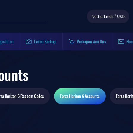
Netherlands
/
USD
gesloten
Leden Korting
Verkopen Aan Ons
Nee
ounts
rza Horizon 6
Redeem Codes
Forza Horizon 6
Accounts
Forza Hori