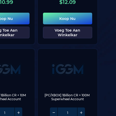
10.99
$
12.09
oop Nu
Koop Nu
g Toe Aan
Voeg Toe Aan
nkelkar
Winkelkar
Billion CR + 10M 
[PC/XBOX] 1Billion CR + 100M 
heel Account
Superwheel Account