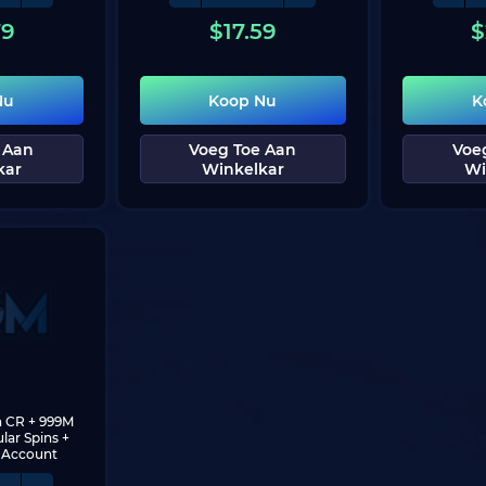
79
$
17.59
$
Nu
Koop Nu
K
 Aan
Voeg Toe Aan
Voe
kar
Winkelkar
Wi
n CR + 999M 
ar Spins + 
t Account