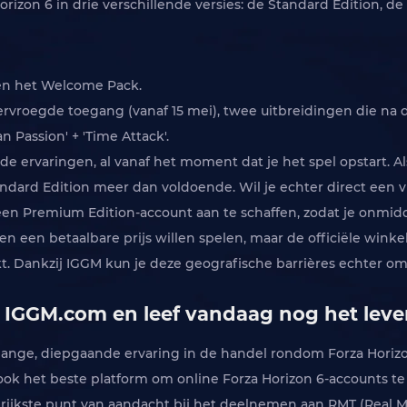
orizon 6 in drie verschillende versies: de Standard Edition, d
.
s en het Welcome Pack.
ervroegde toegang (vanaf 15 mei), twee uitbreidingen die na d
n Passion' + 'Time Attack'.
nde ervaringen, al vanaf het moment dat je het spel opstart. A
andard Edition meer dan voldoende. Wil je echter direct een 
 Premium Edition-account aan te schaffen, zodat je onmiddelli
n een betaalbare prijs willen spelen, maar de officiële wink
rkt. Dankzij IGGM kun je deze geografische barrières echter o
 IGGM.com en leef vandaag nog het leven
lange, diepgaande ervaring in de handel rondom Forza Horizo
 ook het beste platform om online Forza Horizon 6-accounts t
ngrijkste punt van aandacht bij het deelnemen aan RMT (Real 