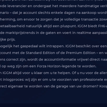
wde leverancier en ondergaat het meerdere handmatige verifi
enario – dat je account slechts enkele dagen na aankoop wo
rming, om ervoor te zorgen dat je volledige transactie zowel pr
 betaalbaarheid natuurlijk altijd een pluspunt. IGGM biedt FH
de marktprijstrends in de gaten en voert in realtime aanpas
ke prijs.
mogelijk het gaspedaal wilt intrappen. IGGM beschikt over een
count met de Standard Edition of de Premium Edition – en wij
 correct zijn, wordt de accountinformatie vrijwel direct naar
d op weg zijn om een ​​Forza Horizon-legende te worden.
n IGGM altijd voor u klaar om u te helpen. Of u nu voor de all
inlogproces: wij zijn er om u te voorzien van professionele e
 direct eigenaar te worden van de garage van uw dromen? Ko