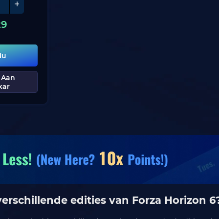
29
Nu
 Aan
kar
verschillende edities van Forza Horizon 6