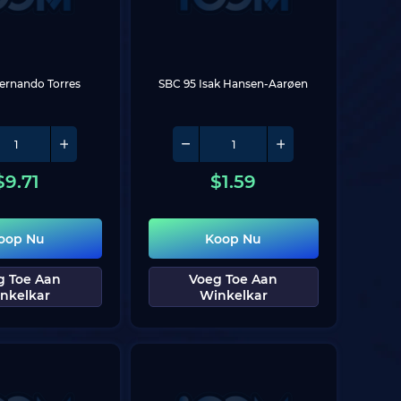
ernando Torres
SBC 95 Isak Hansen-Aarøen
$
9.71
$
1.59
oop Nu
Koop Nu
g Toe Aan
Voeg Toe Aan
nkelkar
Winkelkar