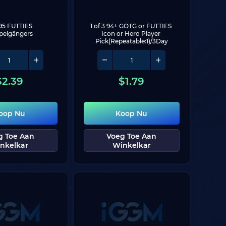
95 FUTTIES 
1 of 3 94+ GOTG or FUTTIES 
pelgängers
Icon or Hero Player 
Pick(Repeatable:1)/3Day
$
2.39
$
1.79
oop Nu
Koop Nu
g Toe Aan
Voeg Toe Aan
nkelkar
Winkelkar