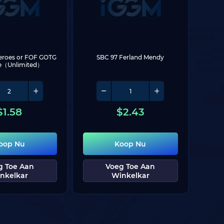
eroes or FOF GOTG 
SBC 97 Ferland Mendy
e（Unlimited）
$
1.58
$
2.43
oop Nu
Koop Nu
g Toe Aan
Voeg Toe Aan
nkelkar
Winkelkar