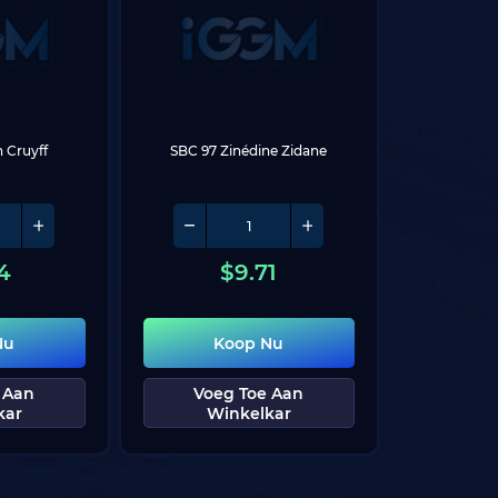
 Cruyff
SBC 97 Zinédine Zidane
4
$
9.71
Nu
Koop Nu
 Aan
Voeg Toe Aan
kar
Winkelkar