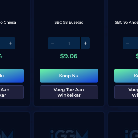
co Chiesa
SBC 98 Eusébio
SBC 95 Ande
4
$
9.06
Nu
Koop Nu
K
 Aan
Voeg Toe Aan
Voe
kar
Winkelkar
Wi