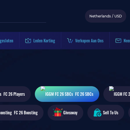
Netherlands
/
USD
gesloten
Leden Korting
Verkopen Aan Ons
Nee
FC 26
Players
FC 26
SBCs
FC 26
Boosting
Giveaway
Sell To Us