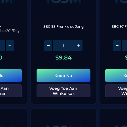
 
SBC 98 Frenkie de Jong
SBC 97 F
ble:20)/Day
0
$
9.84
Nu
Koop Nu
K
 Aan
Voeg Toe Aan
Voe
kar
Winkelkar
Wi