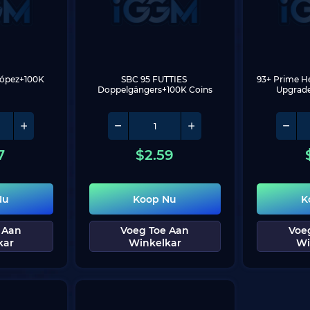
ópez+100K 
SBC 95 FUTTIES 
93+ Prime H
Doppelgängers+100K Coins
Upgrad
7
$
2.59
Nu
Koop Nu
K
 Aan
Voeg Toe Aan
Voe
kar
Winkelkar
Wi