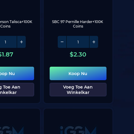
rson Talisca+100K 
SBC 97 Pernille Harder+100K 
Coins
Coins
$
1.87
$
2.30
oop Nu
Koop Nu
g Toe Aan
Voeg Toe Aan
nkelkar
Winkelkar