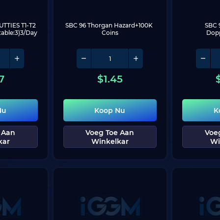
UTTIES T1-T2 
SBC 96 Thorgan Hazard+100K 
SBC 
table:3)3/Day
Coins
Dop
7
$
1.45
Nu
Koop Nu
K
 Aan
Voeg Toe Aan
Voe
kar
Winkelkar
Wi