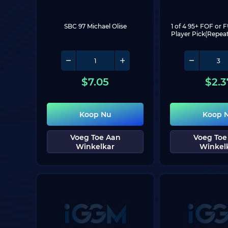
SBC 97 Michael Olise
1 of 4 95+ FOF or F
Player Pick(Repea
$
7.05
$
2.3
Koop Nu
Koop 
Voeg Toe Aan
Voeg Toe
Winkelkar
Winkel