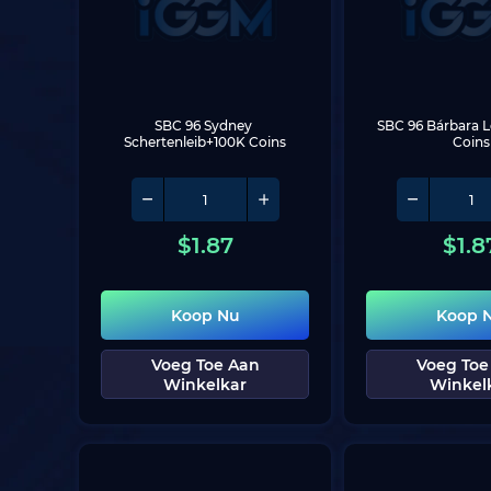
SBC 96 Sydney 
SBC 96 Bárbara L
Schertenleib+100K Coins
Coins
$
1.87
$
1.8
Koop Nu
Koop 
Voeg Toe Aan
Voeg Toe
Winkelkar
Winkel