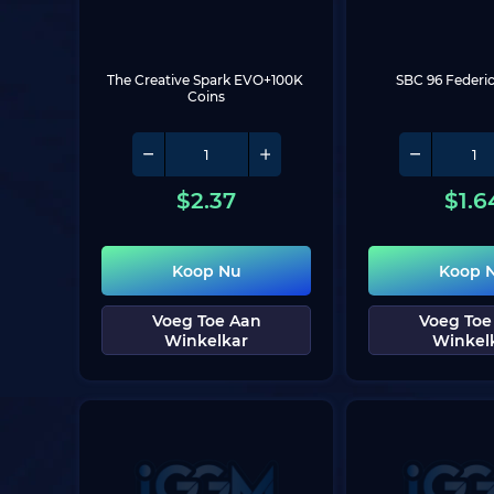
The Creative Spark EVO+100K 
SBC 96 Federi
Coins
$
2.37
$
1.6
Koop Nu
Koop 
Voeg Toe Aan
Voeg Toe
Winkelkar
Winkel