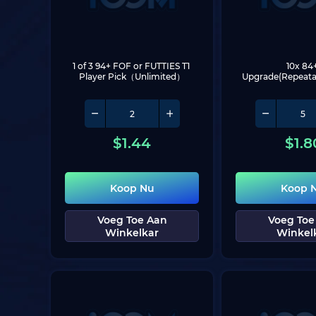
1 of 3 94+ FOF or FUTTIES T1 
10x 84+
Player Pick（Unlimited）
Upgrade(Repeata
$
1.44
$
1.8
Koop Nu
Koop 
Voeg Toe Aan
Voeg Toe
Winkelkar
Winkel