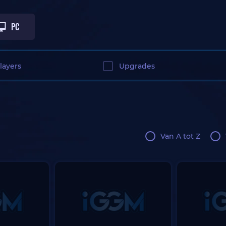
PC
layers
Upgrades
Van A tot Z