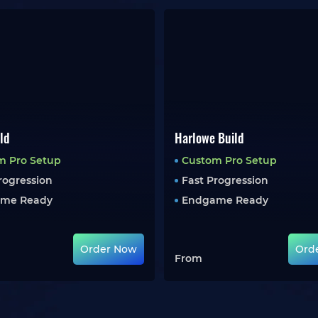
ld
Harlowe Build
m Pro Setup
Custom Pro Setup
rogression
Fast Progression
me Ready
Endgame Ready
Order Now
Ord
From