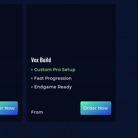
Vex Build
Custom Pro Setup
Fast Progression
Endgame Ready
er Now
Order Now
From