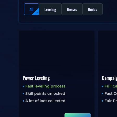
All
Leveling
Bosses
Builds
Power Leveling
Campaig
Fast leveling process
Full 
Skill points unlocked
Fast 
A lot of loot collected
Fair P