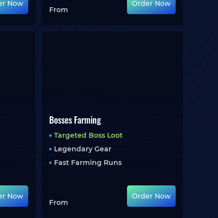
er Now
Order Now
From
Bosses Farming
Targeted Boss Loot
Legendary Gear
Fast Farming Runs
er Now
Order Now
From