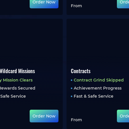
Order Now
Ord
From
Wildcard Missions
Contracts
 Mission Clears
Contract Grind Skipped
 Rewards Secured
Achievement Progress
 Safe Service
Fast & Safe Service
Order Now
Ord
From