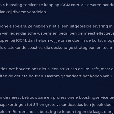
s 4 boosting services te koop op IGGM.com. Als ervaren hand
nkzij diverse voordelen.
ionele spelers. Ze hebben niet alleen uitgebreide ervaring i
 van legendarische wapens en begrijpen de meest effectieve s
open bij IGGM, dan helpen wij je om je doel in de kortst mogel
 als uitstekende coaches, die deskundige strategieën en tec
 opties. We houden ons niet alleen strikt aan de ToS-safe, ma
ten de deur te houden. Daarom garandeert het kopen van Bor
n de meest betrouwbare en professionele boostingservice tege
chapskortingen tot 5% en grote vakantieacties kun je ook de
lek om Borderlands 4 boosting te kopen tegen de laagste prij