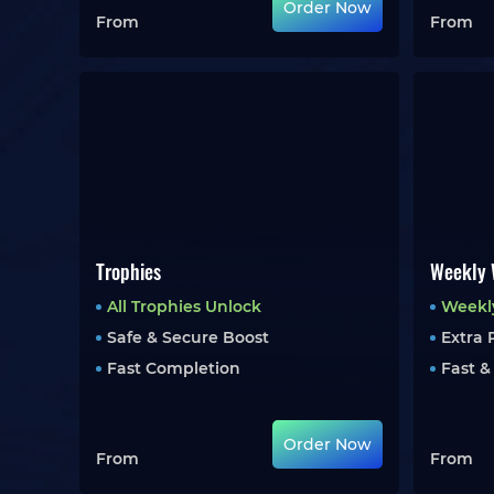
Order Now
From
From
Trophies
Weekly 
All Trophies Unlock
Weekly
Safe & Secure Boost
Extra
Fast Completion
Fast &
Order Now
From
From