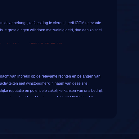
Om deze belangrijke feestdag te vieren, heeft IGGM relevante
ls je grote dingen wilt doen met weinig geld, doe dan zo snel
rt tot 1 januari 2025 (UTC-08:00).
eten van
maximaal 10%
extra valutabonus. Dit betekent dat je
en voor alle geregistreerde gebruikers, tik gewoon op het
dacht van inbreuk op de relevante rechten en belangen van
nde 10 prijsopties. Het hangt van je geluk af welke je kunt
ctiviteiten met winstoogmerk in naam van deze site.
ijke reputatie en potentiële zakelijke kansen van ons bedrijf.
orden misleid, verklaart en verduidelijkt IGGM hierbij
ken. Deze site aanvaardt geen enkele wettelijke
w