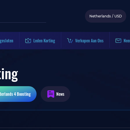
Netherlands
/
USD
gesloten
Leden Korting
Verkopen Aan Ons
Nee
ting
derlands 4
Boosting
News