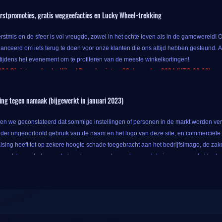
stpromoties, gratis weggeefacties en Lucky Wheel-trekking
rstmis en de sfeer is vol vreugde, zowel in het echte leven als in de gamewereld! 
lanceerd om iets terug te doen voor onze klanten die ons altijd hebben gesteund. A
tijdens het evenement om te profiteren van de meeste winkelkortingen!
24 Christmas Lucky Wheel Draw begint op 23 december 2024 (UTC-08:00) en duu
venement kun je, zolang je speciale populaire gameproducten koopt op IGGM, geni
ing tegen namaak (bijgewerkt in januari 2023)
ucten kunt krijgen met alleen het originele geld, dus waarom niet?
ssingen van deze promotie stoppen daar niet. IGGM biedt ook Lucky Wheel-trekking
n we geconstateerd dat sommige instellingen of personen in de markt worden ver
t de bijbehorende beloning krijgen nadat het stopt. Deze Lucky Draw bevat de volge
er ongeoorloofd gebruik van de naam en het logo van deze site, en commerciële a
alsing heeft tot op zekere hoogte schade toegebracht aan het bedrijfsimago, de zakel
 rechten en belangen te beschermen en te voorkomen dat nieuwe en oude klanten w
 website-URL is
www.iggm.com
. De lay-out van de IGGM-website is:
bsite, of dezelfde of soortgelijke website als onze website, is nep.
 nooit anderen of organisaties gemachtigd om de domeinnaam en het logo te gebrui
 deze Lucky Wheel Draw-evenementpagina:
https://www.iggm.com/nl/lucky-dra