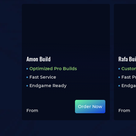
Amon Build
Rafa Bui
Optimized Pro Builds
Custo
Fast Service
Fast P
Endgame Ready
Endga
Order Now
From
From