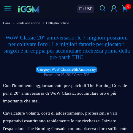
0
IT
/
USD
Casa
Guida alle notizie
Dettaglio notizie
WoW Classic 20° anniversario: le 7 migliori posizioni
per coltivare l'oro | Le migliori fattorie per giocatori
singoli e in coppia per accumulare ricchezza prima della
pre-patch TBC
Category: WoW Classic 20th Anniversary
Posted: Jan 05, 2026
Views: 598
Con l'imminente aggiornamento pre-patch di The Burning Crusade
per il 20° anniversario di WoW Classic, accumulare oro è più
importante che mai.
Cavalcature volanti, costi di addestramento, professioni e vari
preparativi esauriranno rapidamente le tue ricchezze. Iniziare
l'espansione The Burning Crusade con una riserva d'oro sufficiente