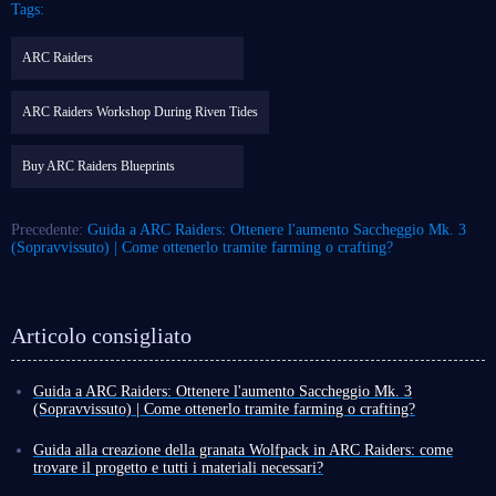
Tags:
ARC Raiders
ARC Raiders Workshop During Riven Tides
Buy ARC Raiders Blueprints
Precedente:
Guida a ARC Raiders: Ottenere l'aumento Saccheggio Mk. 3
(Sopravvissuto) | Come ottenerlo tramite farming o crafting?
Articolo consigliato
Guida a ARC Raiders: Ottenere l'aumento Saccheggio Mk. 3
(Sopravvissuto) | Come ottenerlo tramite farming o crafting?
Sebbene il gameplay principale di ARC Raiders ruoti attorno a una
singola parola: combattimento, le mappe ricche di dettagli, gli eventi, gli
Guida alla creazione della granata Wolfpack in ARC Raiders: come
oggetti e altre meccaniche rendono il combattimento stesso vario, motivo
trovare il progetto e tutti i materiali necessari?
per cui sempre più giocatori si appassionano al gioco.
Essendo un gioco PvP di sparatutto e combattimento, ARC Raiders offre