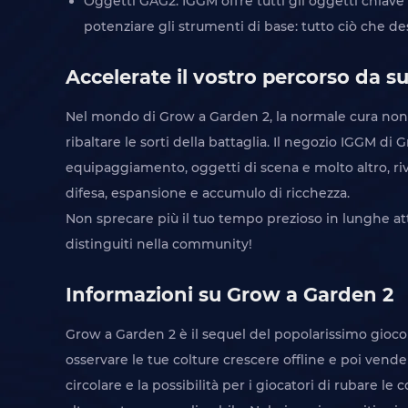
Oggetti GAG2: IGGM offre tutti gli oggetti chiave 
potenziare gli strumenti di base: tutto ciò che de
Accelerate il vostro percorso da s
Nel mondo di Grow a Garden 2, la normale cura non è
ribaltare le sorti della battaglia. Il negozio IGGM di
equipaggiamento, oggetti di scena e molto altro, ri
difesa, espansione e accumulo di ricchezza.
Non sprecare più il tuo tempo prezioso in lunghe att
distinguiti nella community!
Informazioni su Grow a Garden 2
Grow a Garden 2 è il sequel del popolarissimo gioco d
osservare le tue colture crescere offline e poi ven
circolare e la possibilità per i giocatori di rubare 