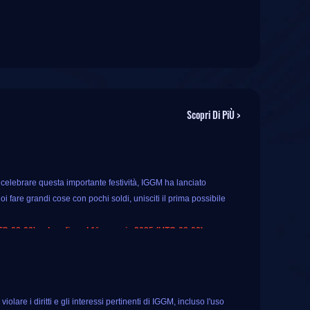
Scopri Di PiÙ >
r celebrare questa importante festività, IGGM ha lanciato
 fare grandi cose con pochi soldi, unisciti il ​​prima possibile
TC-08:00) e dura fino al 1° gennaio 2025 (UTC-08:00).
onus extra
sulla valuta fino al 10%
. Ciò significa che puoi
fortuna per tutti gli utenti registrati, basta toccare la ruota e
are i diritti e gli interessi pertinenti di IGGM, incluso l'uso