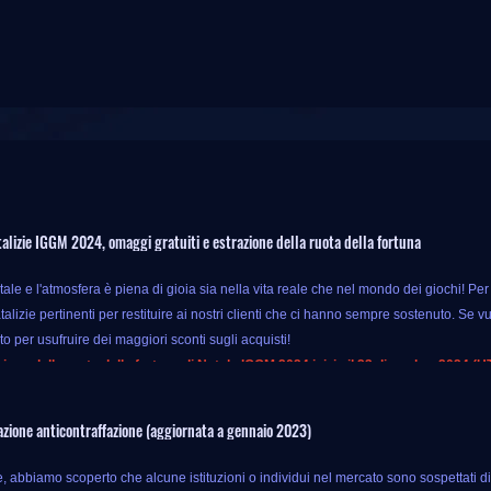
alizie IGGM 2024, omaggi gratuiti e estrazione della ruota della fortuna
ale e l'atmosfera è piena di gioia sia nella vita reale che nel mondo dei giochi! Pe
lizie pertinenti per restituire ai nostri clienti che ci hanno sempre sostenuto. Se vuoi
to per usufruire dei maggiori sconti sugli acquisti!
ione della ruota della fortuna di Natale IGGM 2024 inizia il 23 dicembre 2024 (U
 evento, finché acquisti prodotti di gioco speciali su IGGM, puoi usufruire di un b
zione anticontraffazione (aggiornata a gennaio 2023)
rodotti di gioco solo con i soldi originali, quindi perché no?
 di questa promozione non finiscono qui. IGGM offre anche estrazioni della ruota della 
abbiamo scoperto che alcune istituzioni o individui nel mercato sono sospettati di viol