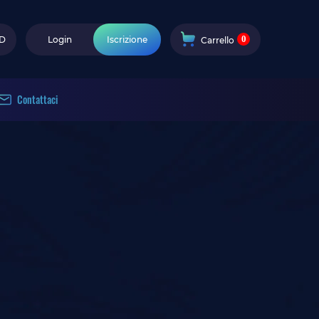
0
D
Login
Iscrizione
Carrello
Contattaci