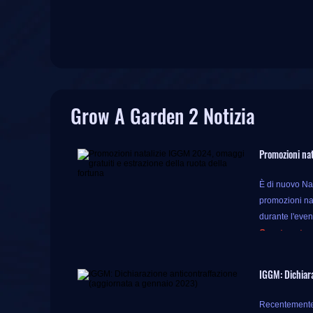
Grow A Garden 2 Notizia
Promozioni nat
È di nuovo Nat
promozioni nata
durante l'even
Questa estraz
Durante questo
IGGM: Dichiara
ottenere più p
Ma le sorprese
Recentemente, 