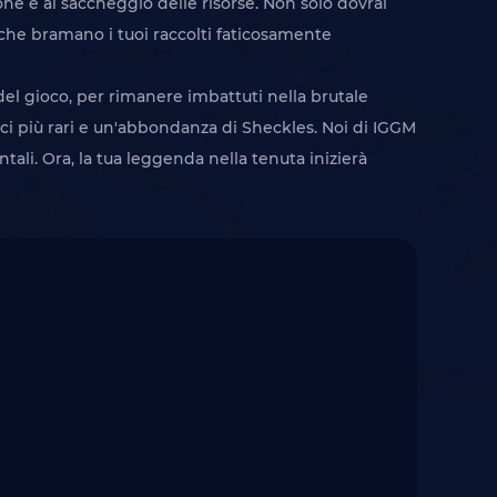
ione e al saccheggio delle risorse. Non solo dovrai
 che bramano i tuoi raccolti faticosamente
el gioco, per rimanere imbattuti nella brutale
ci più rari e un'abbondanza di Sheckles. Noi di IGGM
li. Ora, la tua leggenda nella tenuta inizierà