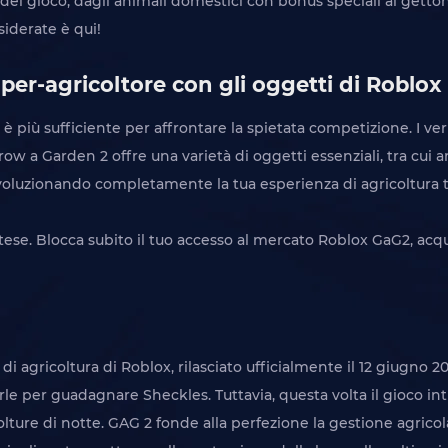
del gioco, dagli animali domestici con bonus speciali ai gettoni
siderate è qui!
uper-agricoltore con gli oggetti di Roblox
 più sufficiente per affrontare la spietata competizione. I v
 Grow a Garden 2 offre una varietà di oggetti essenziali, tra cui 
voluzionando completamente la tua esperienza di agricoltura t
ese. Blocca subito il tuo accesso al mercato Roblox GaG2, acqui
i agricoltura di Roblox, rilasciato ufficialmente il 12 giugno 2
derle per guadagnare Sheckles. Tuttavia, questa volta il gioc
le colture di notte. GAG 2 fonde alla perfezione la gestione agr