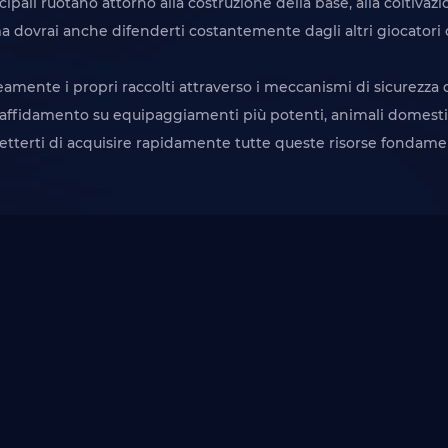
ipali ruotano attorno alla costruzione della base, alla coltivaz
ma dovrai anche difenderti costantemente dagli altri giocatori
nte i propri raccolti attraverso i meccanismi di sicurezza d
re affidamento su equipaggiamenti più potenti, animali domesti
terti di acquisire rapidamente tutte queste risorse fondamenta