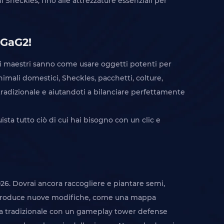
 Sheckles, fino alle attrezzature essenziali per
 GaG2!
eri maestri sanno come usare oggetti potenti per
animali domestici, Sheckles, pacchetti, colture,
radizionale e aiutandoti a bilanciare perfettamente
sta tutto ciò di cui hai bisogno con un clic e
026. Dovrai ancora raccogliere e piantare semi,
o introduce nuove modifiche, come una mappa
icola tradizionale con un gameplay tower defense