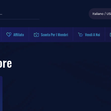
Italiano
/
US
Affiliato
Sconto Per I Membri
Vendi A Noi
ore