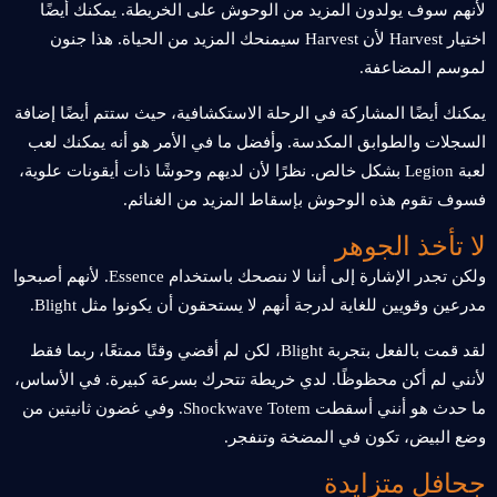
لأنهم سوف يولدون المزيد من الوحوش على الخريطة. يمكنك أيضًا
اختيار Harvest لأن Harvest سيمنحك المزيد من الحياة. هذا جنون
لموسم المضاعفة.
يمكنك أيضًا المشاركة في الرحلة الاستكشافية، حيث ستتم أيضًا إضافة
السجلات والطوابق المكدسة. وأفضل ما في الأمر هو أنه يمكنك لعب
لعبة Legion بشكل خالص. نظرًا لأن لديهم وحوشًا ذات أيقونات علوية،
فسوف تقوم هذه الوحوش بإسقاط المزيد من الغنائم.
لا تأخذ الجوهر
ولكن تجدر الإشارة إلى أننا لا ننصحك باستخدام Essence. لأنهم أصبحوا
مدرعين وقويين للغاية لدرجة أنهم لا يستحقون أن يكونوا مثل Blight.
لقد قمت بالفعل بتجربة Blight، لكن لم أقضي وقتًا ممتعًا، ربما فقط
لأنني لم أكن محظوظًا. لدي خريطة تتحرك بسرعة كبيرة. في الأساس،
ما حدث هو أنني أسقطت Shockwave Totem. وفي غضون ثانيتين من
وضع البيض، تكون في المضخة وتنفجر.
جحافل متزايدة