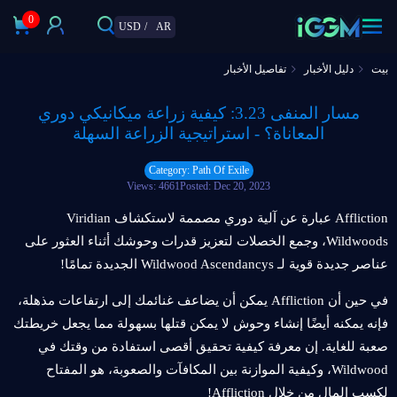
0
USD
/
AR
بيت
دليل الأخبار
تفاصيل الأخبار
مسار المنفى 3.23: كيفية زراعة ميكانيكي دوري
المعاناة؟ - استراتيجية الزراعة السهلة
Category: Path Of Exile
Views: 4661
Posted: Dec 20, 2023
Affliction عبارة عن آلية دوري مصممة لاستكشاف Viridian
Wildwoods، وجمع الخصلات لتعزيز قدرات وحوشك أثناء العثور على
عناصر جديدة قوية لـ Wildwood Ascendancys الجديدة تمامًا!
في حين أن Affliction يمكن أن يضاعف غنائمك إلى ارتفاعات مذهلة،
فإنه يمكنه أيضًا إنشاء وحوش لا يمكن قتلها بسهولة مما يجعل خريطتك
صعبة للغاية. إن معرفة كيفية تحقيق أقصى استفادة من وقتك في
Wildwood، وكيفية الموازنة بين المكافآت والصعوبة، هو المفتاح
لكسب المال من خلال Affliction!