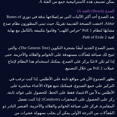
يمكن تصنيف هذه كاستراتيجية جمع من الفئة A.
الصدع (Breach) (الفئة A)
يعد الصدع أحد أكثر الآليات التي تم إصلاحها بدقة في دوري Runes of
Aldur. اختفت النسخة القديمة تقريبًا، حيث تبنى المطورون نظام صدع
مشابهًا لنظام PoE 1 "حراس اللهب" وقاموا بتكييفه بالكامل مع نهاية
لعبة Path of Exile 2.
يتميز الصدع الجديد أيضًا بشجرة التكوين (The Genesis Tree)، والتي
تتيح لك صياغة مُعدِّلات مستهدفة على الخواتم والقلائد والأحزمة. حتى
إذا لم تكن لاعبًا يركز على الصدع، يمكنك استخدام هذا النظام لإنتاج
عملات PoE 2 من خلال التصنيع.
تظهر الصدوع الآن في مواقع ثابتة على الأطلس. إذا كنت ترغب في
التركيز على جمع الصدوع، فيمكنك تتبع هؤلاء الأعداء مباشرة على
الأطلس بدلاً من الاعتماد فقط على الحظ. للحصول على عوائد ثابتة،
ركز على الحصول على المحفزات (Catalysts)؛ إذا كنت تفضل
المقامرة، فركز على صياغة الخواتم والقلائد والأحزمة. العنصر النادر ذو
المُعدِّلات من الدرجة الأولى يمكن أن يجلب بسهولة عشرات من