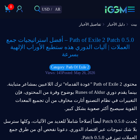
0
USD
/
AR
بيت
دليل الأخبار
تفاصيل الأخبار
Path of Exile 2 Patch 0.5.0 – أفضل استراتيجيات جمع
العملات | آليات الدوري هذه ستطبع الأوراب الإلهية
بسرعة
Category: Path Of Exile 2
Views: 145
Posted: May 26, 2026
محتوى Path of Exile 2 "عودة القدماء" ترك اللاعبين بمشاعر متباينة.
بينما يقدم دوري Runes of Aldur بوضوح وفرة من المحتوى، فإن
التغييرات في نظام التصنيع أثارت مخاوف من أن تجميع المعدات
القوية سيصبح أكثر صعوبة بشكل كبير.
يُحدث Patch 0.5.0 أيضاً إصلاحاً شاملاً للعديد من الآليات، وكلها سترسل
بلا شك تموجات عبر اقتصاد الدوري. دعونا نفحص أي من طرق جمع
العملات تبرز في Patch 0.5.0.