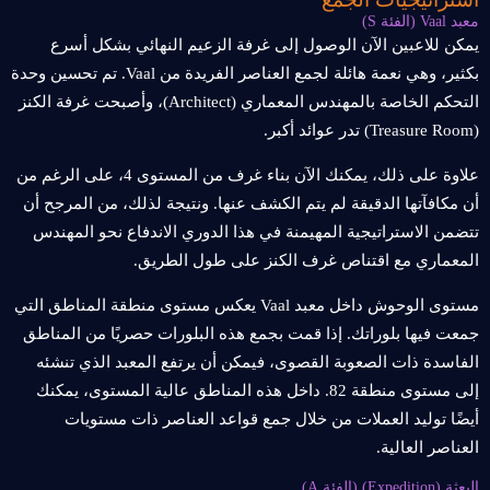
معبد Vaal (الفئة S)
يمكن للاعبين الآن الوصول إلى غرفة الزعيم النهائي بشكل أسرع
بكثير، وهي نعمة هائلة لجمع العناصر الفريدة من Vaal. تم تحسين وحدة
التحكم الخاصة بالمهندس المعماري (Architect)، وأصبحت غرفة الكنز
(Treasure Room) تدر عوائد أكبر.
علاوة على ذلك، يمكنك الآن بناء غرف من المستوى 4، على الرغم من
أن مكافآتها الدقيقة لم يتم الكشف عنها. ونتيجة لذلك، من المرجح أن
تتضمن الاستراتيجية المهيمنة في هذا الدوري الاندفاع نحو المهندس
المعماري مع اقتناص غرف الكنز على طول الطريق.
مستوى الوحوش داخل معبد Vaal يعكس مستوى منطقة المناطق التي
جمعت فيها بلوراتك. إذا قمت بجمع هذه البلورات حصريًا من المناطق
الفاسدة ذات الصعوبة القصوى، فيمكن أن يرتفع المعبد الذي تنشئه
إلى مستوى منطقة 82. داخل هذه المناطق عالية المستوى، يمكنك
أيضًا توليد العملات من خلال جمع قواعد العناصر ذات مستويات
العناصر العالية.
البعثة (Expedition) (الفئة A)