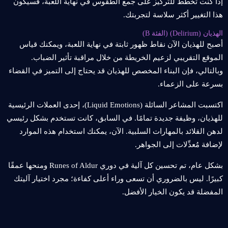
إذا كنت تخطط للتركيز على جمع الطقوس في نهاية اللعبة، فسيكون
هذا التغيير أكثر سلاسة لتجربتك.
الهذيان (Delirium) (الفئة B)
أصبح للهذيان الآن نقاط ظهور ثابتة في نهاية اللعبة، ويمكنك قياس
الموقع التقريبي لزعيم الخريطة من خلال مراقبة تأثير الضباب.
وبالتالي، فإن البناء المخصص للهذيان قد يحتاج إلى التميز في القضاء
بسرعة على الزعماء.
اكتسبت المشاعر السائلة (Liquid Emotions)، إحدى العملات الرئيسية
للهذيان، وظيفة جديدة تمامًا. في السابق، كانت تستخدم بشكل رئيسي
لدهن القلائد بالمهارات السلبية. الآن، يمكنك استخدام هذه الموارد
لإضافة مُعدِّلات إلى الجواهر.
بشكل عام، تم تحسين كل آلية في دوري Runes of Aldur ومنحها عمقًا
كبيرًا. ليس بالضروري أن تسعى وراء أعلى كفاءة؛ مجرد اختيار آليتك
المفضلة قد يكون الخيار الأفضل.