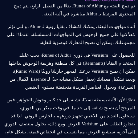
تم دمج البعثة مع Runes of Aldur. بدءًا من الفصل الرابع، يتم دمج
المحتوى المرتبط بـ Aldur مباشرة في آلية البعثة.
أثناء مواجهات البعثة، يمكنك اكتشاف بقايا رونية لـ Aldur، والتي تؤثر
مُعدِّلاتها على جميع الوحوش في المواجهات المتسلسلة. اعتمادًا على
مجموعاتك، يمكن أن تصبح المعارك فوضوية للغاية.
للحصول على Verisium في دوري Runes of Aldur، يجب عليك
استخدام البقايا (Remnants) في كل منطقة وهزيمة الوحوش بداخلها.
يمكن أن يمنح Verisium درعك المجهز حارسًا رونيًا (Runic Ward)،
ويعيد تشكيل معداتك (يعمل بشكل مشابه جدًا لـ Essence الكمال من
السرعة)، ويحول العناصر الفريدة منخفضة مستوى العنصر.
نظرًا لأن الآلية بسيطة نسبيًا، تشبه إلى حد كبير وحوش الجواهر، فمن
المرجح أن تصبح شائعة إلى حد ما. في وقت مبكر من الدوري،
سيحاول العديد من اللاعبين تجهيز دروعهم بالحارس الروني، لذا قد
يتجاوز الطلب على Verisium العرض. ومع ذلك، بحلول منتصف الدوري
إلى آخره، سيشبع العرض، مما يتسبب في انخفاض قيمته. بشكل عام،