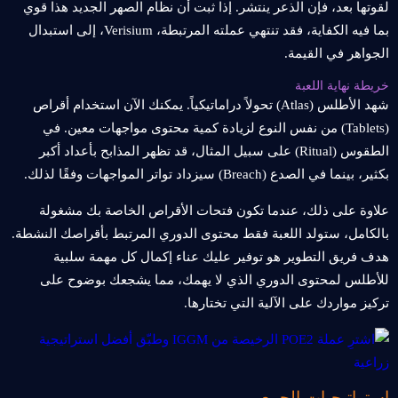
لقوتها بعد، فإن الذعر ينتشر. إذا ثبت أن نظام الصهر الجديد هذا قوي
بما فيه الكفاية، فقد تنتهي عملته المرتبطة، Verisium، إلى استبدال
الجواهر في القيمة.
خريطة نهاية اللعبة
شهد الأطلس (Atlas) تحولاً دراماتيكياً. يمكنك الآن استخدام أقراص
(Tablets) من نفس النوع لزيادة كمية محتوى مواجهات معين. في
الطقوس (Ritual) على سبيل المثال، قد تظهر المذابح بأعداد أكبر
بكثير، بينما في الصدع (Breach) سيزداد تواتر المواجهات وفقًا لذلك.
علاوة على ذلك، عندما تكون فتحات الأقراص الخاصة بك مشغولة
بالكامل، ستولد اللعبة فقط محتوى الدوري المرتبط بأقراصك النشطة.
هدف فريق التطوير هو توفير عليك عناء إكمال كل مهمة سلبية
للأطلس لمحتوى الدوري الذي لا يهمك، مما يشجعك بوضوح على
تركيز مواردك على الآلية التي تختارها.
استراتيجيات الجمع