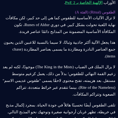
الأوراب
الإلهية الخاصة بـ PoE 2
.
الطقوس (Ritual) (الفئة A)
لا تزال الآليات الأساسية للطقوس كما هي إلى حد كبير، لكن مكافآت
نهاية اللعبة تحولت بشكل كبير. في دوري Runes of Aldur، تكون
المكافأة الأساسية المضمونة من المذابح دائمًا عناصر فريدة.
هذا يجعل الآلية أكثر جاذبية وثباتًا، لا سيما بالنسبة للاعبين الذين يحبون
جمع العناصر النادرة ومطاردة ما يسمى بعناصر المطاردة (chase
items).
لا يزال الملك في الضباب (The King in the Mists) موجودًا، لكنه لم يعد
زعيم القمة النهائي للطقوس؛ بدلاً من ذلك، يعمل كزعيم متوسط
مستقل. بعد هزيمته، تفتح محتوى لاحقًا يسمى "طقوس عديمي الاسم"
(Rite of the Nameless). بينما تتقدم عبر خرائط متعددة، تتراكم
الصعوبة وتتراكم المكافآت.
تلقى الطقوس أيضًا تحسينًا هائلاً في جودة الحياة. بمجرد إكمال مذبح
في خريطة، تظهر غربان أرجوانية صغيرة وتوجهك نحو المذبح التالي.