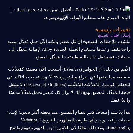
تغييرات رئيسية
إصلاح نظام التصنيع
تكشف ملاحظات التصحيح أن كل عنصر يمكنه الآن حمل مُعدِّل مصنع
واحد فقط، وعندما تستخدم العملة الجديدة Alloy لإضافة مُعدِّل إلى
معداتك، فسيشغل ذلك بالضبط فتحة المُعدِّل المصنع.
الأهم من ذلك، أن الجواهر (Essences) أصبحت الآن مصنفة كمُعدِّلات
مصنعة، مما يضعها في صراع مباشر مع Alloy وسيتسبب بالتأكيد في
انخفاض قيمتها. المُعدِّلات المُدنَّسة (Desecrated Modifiers) لا تشغل
فتحة المُعدِّل المصنع، ومع ذلك لا يزال كل عنصر يحمل مُعدِّلاً مدنسًا
واحدًا فقط.
هذا بلا شك إضعاف كبير لنظام التصنيع، مما يجعله أكثر صعوبة لإنشاء
معدات راقية، ويبدو أنها طريقة المطورين للترويج لـ Verisium
Runeforging. ومع ذلك، نظرًا لأن اللاعبين ليس لديهم مفهوم واضح