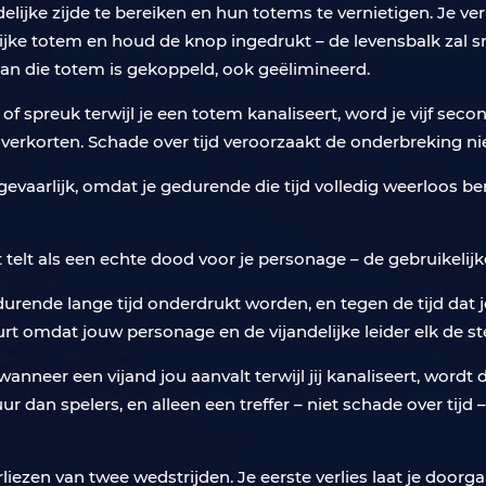
delijke zijde te bereiken en hun totems te vernietigen. Je ve
lijke totem en houd de knop ingedrukt – de levensbalk zal 
aan die totem is gekoppeld, ook geëlimineerd.
 of spreuk terwijl je een totem kanaliseert, word je vijf sec
rkorten. Schade over tijd veroorzaakt de onderbreking nie
gevaarlijk, omdat je gedurende die tijd volledig weerloos b
 telt als een echte dood voor je personage – de gebruikelijke 
urende lange tijd onderdrukt worden, en tegen de tijd dat je 
eurt omdat jouw personage en de vijandelijke leider elk de s
wanneer een vijand jou aanvalt terwijl jij kanaliseert, word
 dan spelers, en alleen een treffer – niet schade over tijd
iezen van twee wedstrijden. Je eerste verlies laat je doorga