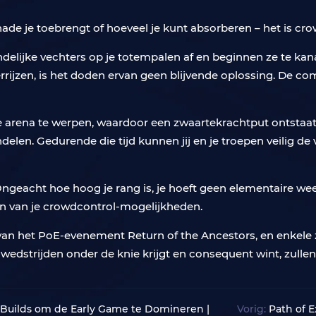
hade je toebrengt of hoeveel je kunt absorberen – het is cr
ndelijke vechters op je totempalen af en beginnen ze te kan
rijzen, is het doden ervan geen blijvende oplossing. De co
 arena te werpen, waardoor een zwaartekrachtput ontstaat di
elen. Gedurende die tijd kunnen jij en je troepen veilig de
 Ongeacht hoe hoog je rang is, je hoeft geen elementaire wee
en van je crowdcontrol-mogelijkheden.
 van het PoE-evenement Return of the Ancestors, en enkele
e wedstrijden onder de knie krijgt en consequent wint, zullen
er Builds om de Early Game te Domineren |
Vorig:
Path of E