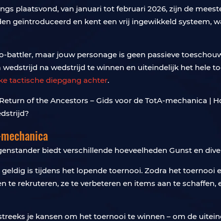
gs plaatsvond, van januari tot februari 2026, zijn de meest
en geïntroduceerd en kent een vrij ingewikkeld systeem, w
uto-battler, maar jouw personage is geen passieve toeschouwe
om wedstrijd na wedstrijd te winnen en uiteindelijk het hele 
ijke tactische diepgang achter
.
s-mechanica
tegenstander biedt verschillende hoeveelheden Gunst en div
en geldig is tijdens het lopende toernooi. Zodra het toernooi
te rekruteren, ze te verbeteren en items aan te schaffen, e
tstreeks je kansen om het toernooi te winnen – om de uitein