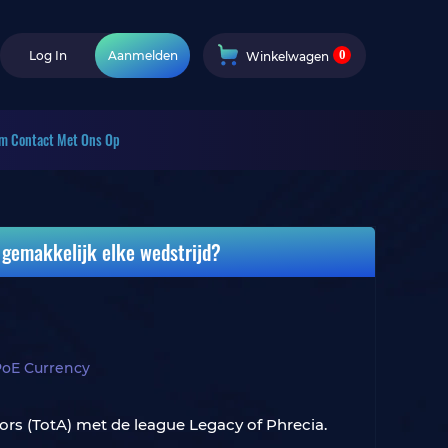
0
Log In
Aanmelden
Winkelwagen
m Contact Met Ons Op
e gemakkelijk elke wedstrijd?
PoE Currency
ors (TotA) met de league Legacy of Phrecia.