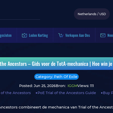
Netherlands
/
USD
gesloten
Leden Korting
Verkopen Aan Ons
Nee
 the Ancestors – Gids voor de TotA-mechanica | Hoe win j
Category: Path Of Exile
Posted: Jun 25, 2026
Bron:
IGGM
Views: 111
 of the Ancestors
PoE Trial of the Ancestors Guide
Buy 
Ancestors combineert de mechanica van Trial of the Ancest