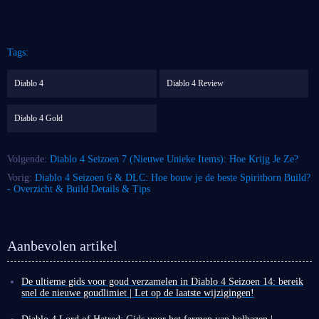
Tags:
Diablo 4
Diablo 4 Review
Diablo 4 Gold
Volgende:
Diablo 4 Seizoen 7 (Nieuwe Unieke Items): Hoe Krijg Je Ze?
Vorig:
Diablo 4 Seizoen 6 & DLC: Hoe bouw je de beste Spiritborn Build?
- Overzicht & Build Details & Tips
Aanbevolen artikel
De ultieme gids voor goud verzamelen in Diablo 4 Seizoen 14: bereik
snel de nieuwe goudlimiet | Let op de laatste wijzigingen!
Na de livestream van de ontwikkelaars is de starttijd voor Diablo 4
Seizoen 14 bevestigd: 30 juni om 10:00 uur PT. Daarnaast zijn de nieuwe