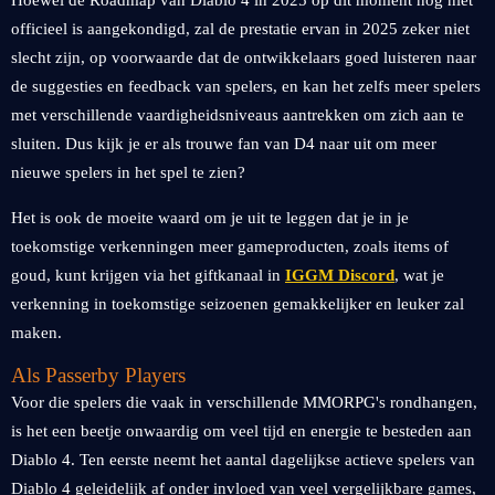
Hoewel de Roadmap van Diablo 4 in 2025 op dit moment nog niet
officieel is aangekondigd, zal de prestatie ervan in 2025 zeker niet
slecht zijn, op voorwaarde dat de ontwikkelaars goed luisteren naar
de suggesties en feedback van spelers, en kan het zelfs meer spelers
met verschillende vaardigheidsniveaus aantrekken om zich aan te
sluiten. Dus kijk je er als trouwe fan van D4 naar uit om meer
nieuwe spelers in het spel te zien?
Het is ook de moeite waard om je uit te leggen dat je in je
toekomstige verkenningen meer gameproducten, zoals items of
goud, kunt krijgen via het giftkanaal in
IGGM Discord
, wat je
verkenning in toekomstige seizoenen gemakkelijker en leuker zal
maken.
Als Passerby Players
Voor die spelers die vaak in verschillende MMORPG's rondhangen,
is het een beetje onwaardig om veel tijd en energie te besteden aan
Diablo 4. Ten eerste neemt het aantal dagelijkse actieve spelers van
Diablo 4 geleidelijk af onder invloed van veel vergelijkbare games,